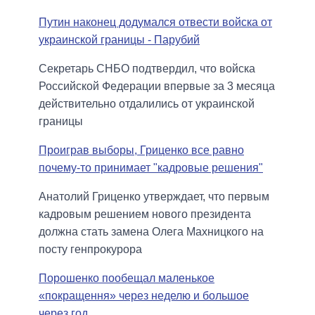
Путин наконец додумался отвести войска от
украинской границы - Парубий
Секретарь СНБО подтвердил, что войска
Российской Федерации впервые за 3 месяца
действительно отдалились от украинской
границы
Проиграв выборы, Гриценко все равно
почему-то принимает "кадровые решения"
Анатолий Гриценко утверждает, что первым
кадровым решением нового президента
должна стать замена Олега Махницкого на
посту генпрокурора
Порошенко пообещал маленькое
«покращення» через неделю и большое
через год