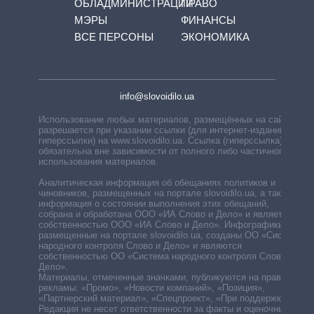
ОБЛАДМИНИСТРАЦИЙ
ПРАВО
МЭРЫ
ФИНАНСЫ
ВСЕ ПЕРСОНЫ
ЭКОНОМИКА
info@slovoidilo.ua
Использование любых материалов, размещённых на сайте,
разрешается при указании ссылки (для интернет-изданий —
гиперссылки) на www.slovoidilo.ua. Ссылка (гиперссылка)
обязательна вне зависимости от полного либо частичного
использования материалов.
Аналитическая информация об обещаниях политиков и
чиновников, размещенных на портале slovoidilo.ua, а также
информация о состоянии выполнения этих обещаний,
собрана и обработана ООО «ИА Слово и Дело» и является
собственностью ООО «ИА Слово и Дело». Инфографики,
размещенные на портале slovoidilo.ua, созданы ОО «Система
народного контроля Слово и Дело» и являются
собственностью ОО «Система народного контроля Слово и
Дело».
Материалы, отмеченные значками, публикуются на правах
рекламы: «Промо», «Новости компаний», «Позиция»,
«Партнерский материал», «Спецпроект», «При поддержке».
Редакция не несет ответственности за факты и оценочные