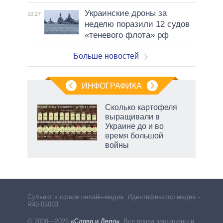
Украинские дроны за
10:27
неделю поразили 12 судов
«теневого флота» рф
Больше новостей
ИНФОГРАФИКА
 как
Сколько картофеля
чипы
выращивали в
ды и
Украине до и во
т на
время большой
войны
маги
Субъект в сфере онлайн-медиа. Идентификатор медиа –
R40-05063
© 2009—2026
«Слово и Дело»
.
Все права защищены и