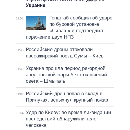
Украине
Генштаб сообщил об ударе
11:51
по буровой установке
«Сиваш» и подтвердил
поражение двух НПЗ
Российские дроны атаковали
11:36
пассажирский поезд Сумы – Киев
Украина прошла период рекордной
11:32
августовской жары без отключений
света – Шмыгаль
Российский дрон попал в склад в
11:01
Прилуках, вспыхнул крупный пожар
Удар по Киеву: во время ликвидации
10:56
последствий обнаружили тело
человека