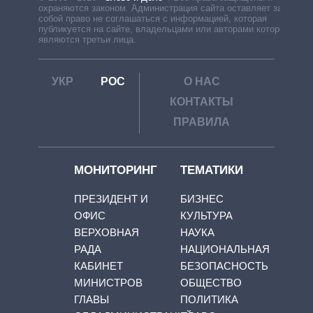
охраняются законом. Администрация сайта оставляет за
собой право не соглашаться с информацией, которая
публикуется на сайте, владельцами или авторами которой
являются третьи лица.
УКР
РОС
О НАС
КОНТАКТЫ
ПРАВИЛА
МОНИТОРИНГ
ТЕМАТИКИ
ПРЕЗИДЕНТ И
БИЗНЕС
ОФИС
КУЛЬТУРА
ВЕРХОВНАЯ
НАУКА
РАДА
НАЦИОНАЛЬНАЯ
КАБИНЕТ
БЕЗОПАСНОСТЬ
МИНИСТРОВ
ОБЩЕСТВО
ГЛАВЫ
ПОЛИТИКА