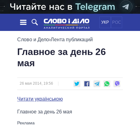
УКР
РОС
НОВОСТИ
Слово и Дело
›
Лента публикаций
Главное за день 26
ОБЕЩАНИЯ
ЛЕНТА
ПОЛИТИКА
мая
СОБЫТИЯ
ЭКОНОМИКА
ПОЛИТИКИ
СТАТЬИ
ОБЩЕСТВО
ИНФОГРАФИКА
МНЕНИЯ
МИР
ВСЕ ПОЛИТИКИ
26 мая 2014, 19:56
ОБЗОРЫ
ПРЕЗИДЕНТ И ОФИС
ВИДЕО
Читати українською
ДАЙДЖЕСТЫ
ВЕРХОВНАЯ РАДА
ПОДДЕРЖАТЬ
КАБИНЕТ МИНИСТРОВ
Главное за день 26 мая
ГЛАВЫ ОБЛАДМИНИСТРАЦИЙ
СРАВНЕНИЕ ПОЛИТИКОВ
МЭРЫ
ВСЕ ПЕРСОНЫ