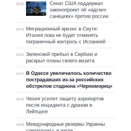
Сенат США поддержал
20:55
законопроект об «адских
санкциях» против россии
Миграционный кризис в Сеуте:
20:19
Италия пока не будет отменять
пограничный контроль с Испанией
Зеленский прибыл в Сербию и
19:52
раскрыл планы своего визита
В Одессе увеличилось количество
19:17
пострадавших из-за российских
обстрелов стадиона «Черноморец»
Чехия усилит защиту аэропортов
18:45
после инцидента с дроном в
Лейпциге
Международные резервы Украины
18:09
сократились в июле