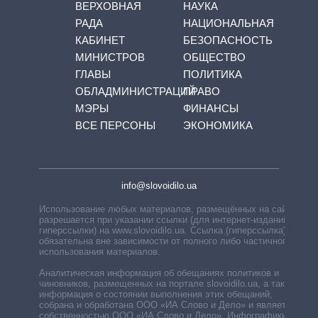
ВЕРХОВНАЯ
НАУКА
РАДА
НАЦИОНАЛЬНАЯ
КАБИНЕТ
БЕЗОПАСНОСТЬ
МИНИСТРОВ
ОБЩЕСТВО
ГЛАВЫ
ПОЛИТИКА
ОБЛАДМИНИСТРАЦИЙ
ПРАВО
МЭРЫ
ФИНАНСЫ
ВСЕ ПЕРСОНЫ
ЭКОНОМИКА
info@slovoidilo.ua
Использование любых материалов, размещённых на сайте,
разрешается при указании ссылки (для интернет-изданий —
гиперссылки) на www.slovoidilo.ua. Ссылка (гиперссылка)
обязательна вне зависимости от полного либо частичного
использования материалов.
Аналитическая информация об обещаниях политиков и
чиновников, размещенных на портале slovoidilo.ua, а также
информация о состоянии выполнения этих обещаний,
собрана и обработана ООО «ИА Слово и Дело» и является
собственностью ООО «ИА Слово и Дело». Инфографики,