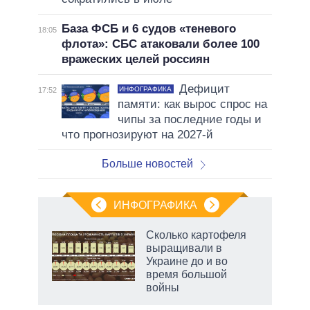
База ФСБ и 6 судов «теневого
18:05
флота»: СБС атаковали более 100
вражеских целей россиян
Дефицит
ИНФОГРАФИКА
17:52
памяти: как вырос спрос на
чипы за последние годы и
что прогнозируют на 2027-й
Больше новостей
ИНФОГРАФИКА
Сколько картофеля
выращивали в
Украине до и во
ет
время большой
войны
маги