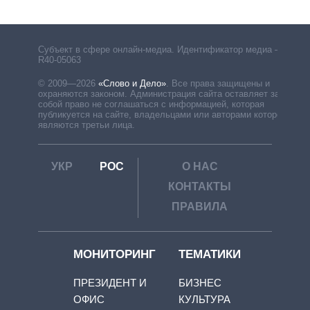
Субъект в сфере онлайн-медиа. Идентификатор медиа –
R40-05063
© 2009—2026
«Слово и Дело»
.
Все права защищены и
охраняются законом. Администрация сайта оставляет за
собой право не соглашаться с информацией, которая
публикуется на сайте, владельцами или авторами которой
являются третьи лица.
УКР
РОС
О НАС
КОНТАКТЫ
ПРАВИЛА
МОНИТОРИНГ
ТЕМАТИКИ
ПРЕЗИДЕНТ И
БИЗНЕС
ОФИС
КУЛЬТУРА