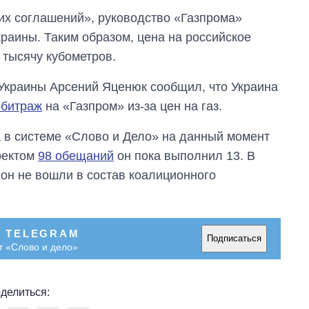
их соглашений», руководство «Газпрома»
краины. Таким образом, цена на российское
 тысячу кубометров.
 Украины Арсений Яценюк сообщил, что Украина
рбитраж
на «Газпром» из-за цен на газ.
а в системе «Слово и Дело» на данный момент
оектом
98 обещаний
он пока выполнил 13. В
ион не вошли в состав коалиционного
В TELEGRAM
Подписаться
т «Слово и дело»
делиться:
Сколько
картофеля