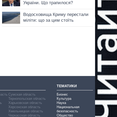
ТЕМАТИКИ
ласть
Сумская область
Бизнес
Тернопольская область
Культура
ь
Харьковская область
Наука
Херсонская область
Национальная
Хмельницкая область
безопасность
Черкасская область
Общество