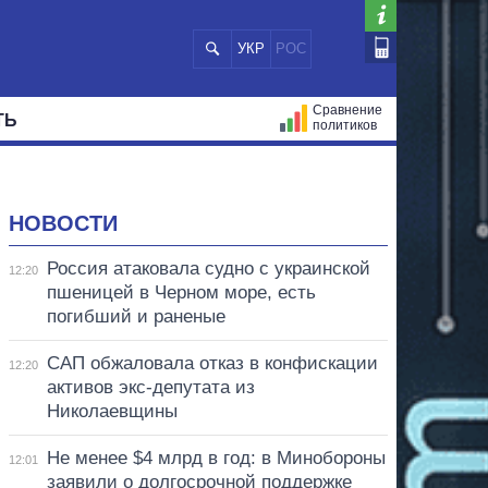
УКР
РОС
Сравнение
ТЬ
политиков
СТРАЦИЙ
МЭРЫ
ВСЕ ПЕРСОНЫ
НОВОСТИ
Россия атаковала судно с украинской
12:20
пшеницей в Черном море, есть
погибший и раненые
САП обжаловала отказ в конфискации
12:20
активов экс-депутата из
Николаевщины
Не менее $4 млрд в год: в Минобороны
12:01
заявили о долгосрочной поддержке