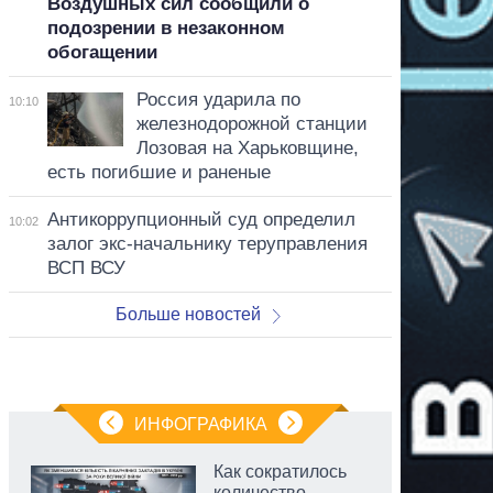
Воздушных сил сообщили о
подозрении в незаконном
обогащении
Россия ударила по
10:10
железнодорожной станции
Лозовая на Харьковщине,
есть погибшие и раненые
Антикоррупционный суд определил
10:02
залог экс-начальнику теруправления
ВСП ВСУ
Больше новостей
ИНФОГРАФИКА
Как сократилось
количество