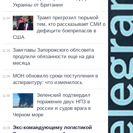
Украины от Британии
Трамп пригрозил тюрьмой
11:34
тем, кто рассказывает СМИ о
дефиците боеприпасов в
США
Замглавы Запорожского облсовета
11:26
продлили обязанности еще на два
месяца
МОН обновило сроки поступления в
11:09
аспирантуру: что изменилось
Зеленский подтвердил
11:00
поражение двух НПЗ в
россии и судов врага в
Черном море
Экс-командующему логистикой
10:35