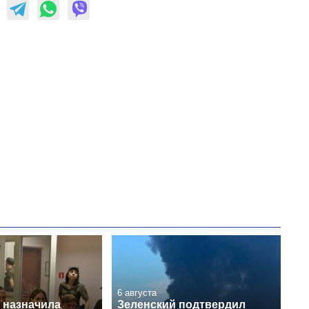
выращивали в
Украине до и во
время большой
войны
6 августа
 назначила
Зеленский подтвердил