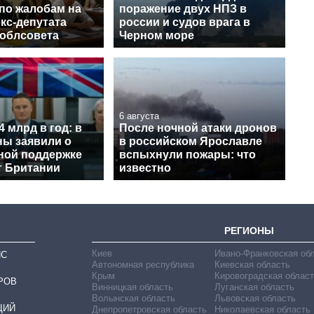
 по жалобам на
поражение двух НПЗ в
кс-депутата
россии и судов врага в
 облсовета
Черном море
6 августа
4 млрд в год: в
После ночной атаки дронов
ы заявили о
в российском Ярославле
ной поддержке
вспыхнули пожары: что
т Британии
известно
РЕГИОНЫ
Киев
Ивано-Франковская об
ИС
Автономная республика
Киевская область
Крым
Кировоградская област
РОВ
Винницкая область
Луганская область
Волынская область
Львовская область
ЦИЙ
Днепропетровская область
Николаевская область