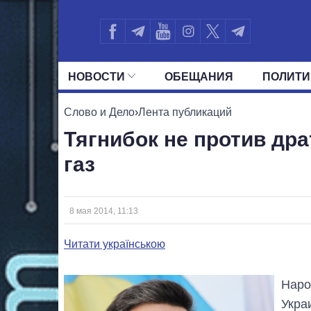
НОВОСТИ
ОБЕЩАНИЯ
ПОЛИТИ
ВСЕ ПОЛИТИКИ
ПРЕЗИДЕНТ И ОФ
Слово и Дело
›
Лента публикаций
Тягнибок не против дра
газ
8 мая 2014, 11:13
Читати українською
Наро
Укра