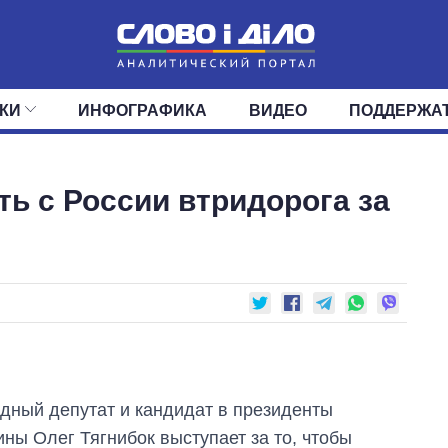
КИ
ИНФОГРАФИКА
ВИДЕО
ПОДДЕРЖА
ИС
ЛЕНТА
ВЕРХОВНАЯ РАДА
СОБЫТИЯ
СТАТЬИ
КАБИНЕТ МИНИСТРОВ
МНЕНИЯ
ОБЗОРЫ
ГЛАВЫ ОБЛАДМИНИ
ДАЙДЖЕСТЫ
ть с России втридорога за
ПОЛИТИКА
ДЕПУТАТЫ
ЭКОНОМИКА
КОМИТЕТЫ
ФРАКЦИИ
ОБЩЕСТВО
ОКРУГА
МИР
дный депутат и кандидат в президенты
ины Олег Тягнибок выступает за то, чтобы