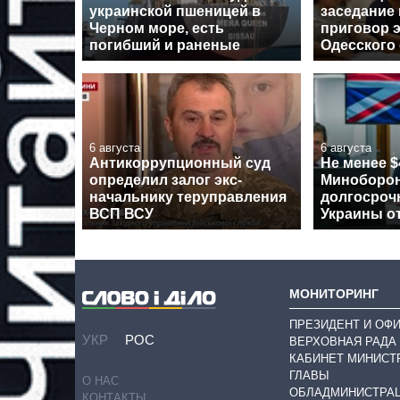
украинской пшеницей в
заседание
Черном море, есть
приговор э
погибший и раненые
Одесского
6 августа
6 августа
Антикоррупционный суд
Не менее $
определил залог экс-
Миноборон
начальнику теруправления
долгосроч
ВСП ВСУ
Украины о
МОНИТОРИНГ
ПРЕЗИДЕНТ И ОФ
УКР
РОС
ВЕРХОВНАЯ РАДА
КАБИНЕТ МИНИСТ
ГЛАВЫ
О НАС
ОБЛАДМИНИСТРА
КОНТАКТЫ