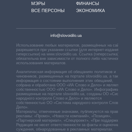
МЭРЫ
ФИНАНСЫ
ВСЕ ПЕРСОНЫ
ЭКОНОМИКА
info@slovoidilo.ua
Использование любых материалов, размещённых на сайте,
разрешается при указании ссылки (для интернет-изданий —
гиперссылки) на www.slovoidilo.ua. Ссылка (гиперссылка)
обязательна вне зависимости от полного либо частичного
использования материалов.
Аналитическая информация об обещаниях политиков и
чиновников, размещенных на портале slovoidilo.ua, а также
информация о состоянии выполнения этих обещаний,
собрана и обработана ООО «ИА Слово и Дело» и является
собственностью ООО «ИА Слово и Дело». Инфографики,
размещенные на портале slovoidilo.ua, созданы ОО «Система
народного контроля Слово и Дело» и являются
собственностью ОО «Система народного контроля Слово и
Дело».
Материалы, отмеченные значками, публикуются на правах
рекламы: «Промо», «Новости компаний», «Позиция»,
«Партнерский материал», «Спецпроект», «При поддержке».
Редакция не несет ответственности за факты и оценочные
суждения, обнародованные в рекламных материалах.