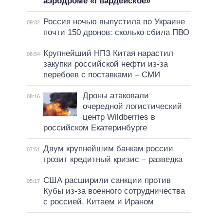
аэродроме «Гвардейское»
Россия ночью выпустила по Украине
09:32
почти 150 дронов: сколько сбила ПВО
Крупнейший НПЗ Китая нарастил
08:54
закупки российской нефти из-за
перебоев с поставками – СМИ
Дроны атаковали
08:16
очередной логистический
центр Wildberries в
российском Екатеринбурге
Двум крупнейшим банкам россии
07:51
грозит кредитный кризис – разведка
США расширили санкции против
05:17
Кубы из-за военного сотрудничества
с россией, Китаем и Ираном