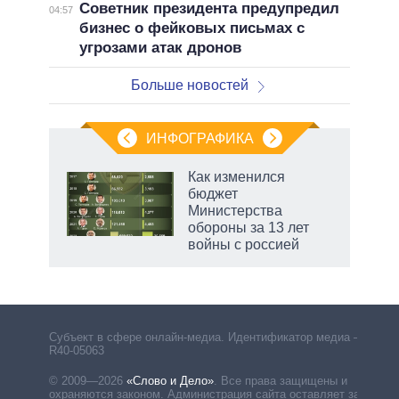
Советник президента предупредил
04:57
бизнес о фейковых письмах с
угрозами атак дронов
Больше новостей
ИНФОГРАФИКА
Как изменился
бюджет
не за
Министерства
асть
обороны за 13 лет
елью
войны с россией
маги
Субъект в сфере онлайн-медиа. Идентификатор медиа –
R40-05063
© 2009—2026
«Слово и Дело»
.
Все права защищены и
охраняются законом. Администрация сайта оставляет за