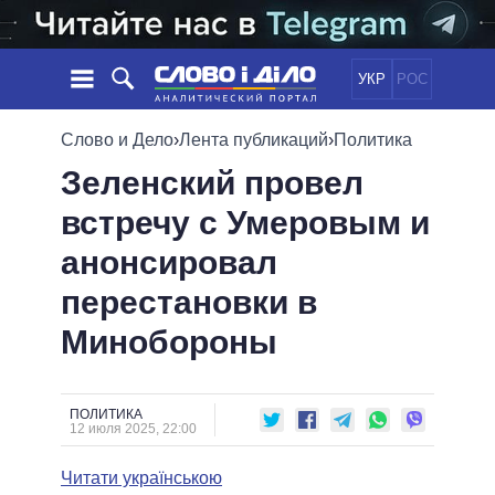
УКР
РОС
НОВОСТИ
Слово и Дело
›
Лента публикаций
›
Политика
Зеленский провел
ОБЕЩАНИЯ
ЛЕНТА
ПОЛИТИКА
встречу с Умеровым и
СОБЫТИЯ
ЭКОНОМИКА
ПОЛИТИКИ
анонсировал
СТАТЬИ
ОБЩЕСТВО
ИНФОГРАФИКА
МНЕНИЯ
МИР
ВСЕ ПОЛИТИКИ
перестановки в
ОБЗОРЫ
ПРЕЗИДЕНТ И ОФИС
Минобороны
ВИДЕО
ДАЙДЖЕСТЫ
ВЕРХОВНАЯ РАДА
ПОДДЕРЖАТЬ
КАБИНЕТ МИНИСТРОВ
ГЛАВЫ ОБЛАДМИНИСТРАЦИЙ
ПОЛИТИКА
СРАВНЕНИЕ ПОЛИТИКОВ
12 июля 2025, 22:00
МЭРЫ
Читати українською
ВСЕ ПЕРСОНЫ