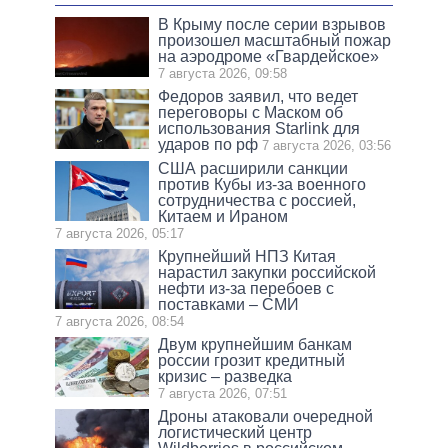
В Крыму после серии взрывов
произошел масштабный пожар
на аэродроме «Гвардейское»
7 августа 2026, 09:58
Федоров заявил, что ведет
переговоры с Маском об
использования Starlink для
ударов по рф
7 августа 2026, 03:56
США расширили санкции
против Кубы из-за военного
сотрудничества с россией,
Китаем и Ираном
7 августа 2026, 05:17
Крупнейший НПЗ Китая
нарастил закупки российской
нефти из-за перебоев с
поставками – СМИ
7 августа 2026, 08:54
Двум крупнейшим банкам
россии грозит кредитный
кризис – разведка
7 августа 2026, 07:51
Дроны атаковали очередной
логистический центр