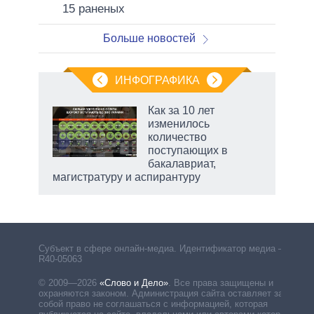
15 раненых
Больше новостей
ИНФОГРАФИКА
Как за 10 лет
о
изменилось
количество
поступающих в
ic
бакалавриат,
магистратуру и аспирантуру
Субъект в сфере онлайн-медиа. Идентификатор медиа –
R40-05063
© 2009—2026
«Слово и Дело»
.
Все права защищены и
охраняются законом. Администрация сайта оставляет за
собой право не соглашаться с информацией, которая