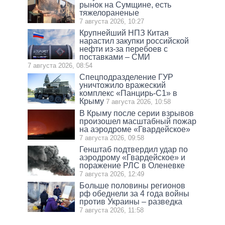
рынок на Сумщине, есть
тяжелораненые
7 августа 2026, 10:27
Крупнейший НПЗ Китая
нарастил закупки российской
нефти из-за перебоев с
поставками – СМИ
7 августа 2026, 08:54
Спецподразделение ГУР
уничтожило вражеский
комплекс «Панцирь-С1» в
Крыму
7 августа 2026, 10:58
В Крыму после серии взрывов
произошел масштабный пожар
на аэродроме «Гвардейское»
7 августа 2026, 09:58
Генштаб подтвердил удар по
аэродрому «Гвардейское» и
поражение РЛС в Оленевке
7 августа 2026, 12:49
Больше половины регионов
рф обеднели за 4 года войны
против Украины – разведка
7 августа 2026, 11:58