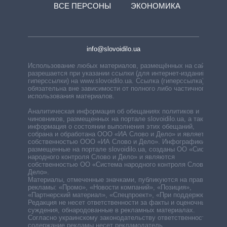
ВСЕ ПЕРСОНЫ
ЭКОНОМИКА
info@slovoidilo.ua
Использование любых материалов, размещённых на сайте,
разрешается при указании ссылки (для интернет-изданий —
гиперссылки) на www.slovoidilo.ua. Ссылка (гиперссылка)
обязательна вне зависимости от полного либо частичного
использования материалов.
Аналитическая информация об обещаниях политиков и
чиновников, размещенных на портале slovoidilo.ua, а также
информация о состоянии выполнения этих обещаний,
собрана и обработана ООО «ИА Слово и Дело» и является
собственностью ООО «ИА Слово и Дело». Инфографики,
размещенные на портале slovoidilo.ua, созданы ОО «Система
народного контроля Слово и Дело» и являются
собственностью ОО «Система народного контроля Слово и
Дело».
Материалы, отмеченные значками, публикуются на правах
рекламы: «Промо», «Новости компаний», «Позиция»,
«Партнерский материал», «Спецпроект», «При поддержке».
Редакция не несет ответственности за факты и оценочные
суждения, обнародованные в рекламных материалах.
Согласно украинскому законодательству ответственность за
содержание рекламы несет рекламодатель.