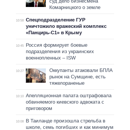
суд дело бизнесмена
Комарницкого о земле
Спецподразделение ГУР
10:58
уничтожило вражеский комплекс
«Панцирь-С1» в Крыму
Россия формирует боевые
10:45
подразделения из украинских
военнопленных – ISW
Оккупанты атаковали БПЛА
10:27
рынок на Сумщине, есть
тяжелораненые
Апелляционная палата оштрафовала
10:10
обвиняемого киевского адвоката с
приговором
В Таиланде произошла стрельба в
10:08
школе, семь погибших и как минимум