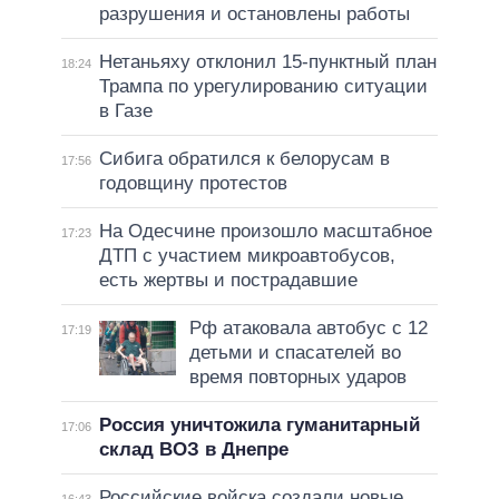
разрушения и остановлены работы
Нетаньяху отклонил 15-пунктный план
18:24
Трампа по урегулированию ситуации
в Газе
Сибига обратился к белорусам в
17:56
годовщину протестов
На Одесчине произошло масштабное
17:23
ДТП с участием микроавтобусов,
есть жертвы и пострадавшие
Рф атаковала автобус с 12
17:19
детьми и спасателей во
время повторных ударов
Россия уничтожила гуманитарный
17:06
склад ВОЗ в Днепре
Российские войска создали новые
16:43