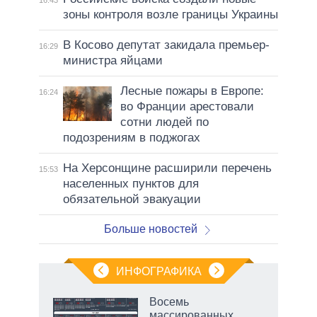
зоны контроля возле границы Украины
В Косово депутат закидала премьер-
16:29
министра яйцами
Лесные пожары в Европе:
16:24
во Франции арестовали
сотни людей по
подозрениям в поджогах
На Херсонщине расширили перечень
15:53
населенных пунктов для
обязательной эвакуации
Больше новостей
ИНФОГРАФИКА
еля
Восемь
массированных