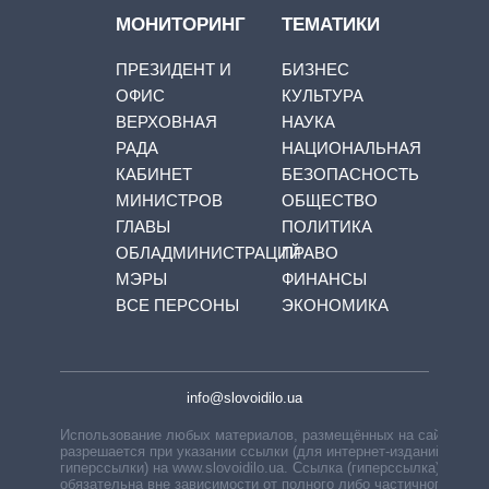
МОНИТОРИНГ
ТЕМАТИКИ
ПРЕЗИДЕНТ И
БИЗНЕС
ОФИС
КУЛЬТУРА
ВЕРХОВНАЯ
НАУКА
РАДА
НАЦИОНАЛЬНАЯ
КАБИНЕТ
БЕЗОПАСНОСТЬ
МИНИСТРОВ
ОБЩЕСТВО
ГЛАВЫ
ПОЛИТИКА
ОБЛАДМИНИСТРАЦИЙ
ПРАВО
МЭРЫ
ФИНАНСЫ
ВСЕ ПЕРСОНЫ
ЭКОНОМИКА
info@slovoidilo.ua
Использование любых материалов, размещённых на сайте,
разрешается при указании ссылки (для интернет-изданий —
гиперссылки) на www.slovoidilo.ua. Ссылка (гиперссылка)
обязательна вне зависимости от полного либо частичного