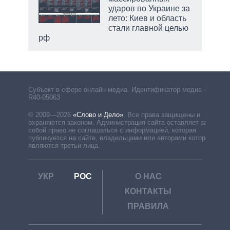
ударов по Украине за
лето: Киев и область
стали главной целью
рф
Субъект в сфере онлайн-медиа. Идентификатор медиа –
R40-05063
© 2009—2026
«Слово и Дело»
.
Все права защищены и
охраняются законом. Администрация сайта оставляет за
собой право не соглашаться с информацией, которая
публикуется на сайте, владельцами или авторами которой
являются третьи лица.
УКР
РОС
О НАС
КОНТАКТЫ
ПРАВИЛА