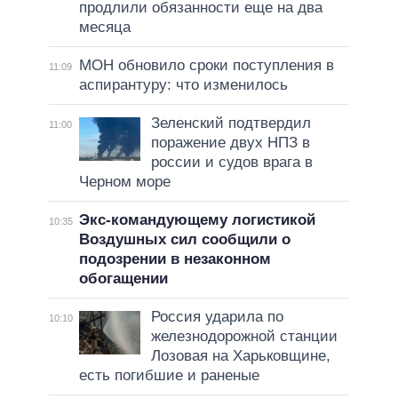
продлили обязанности еще на два
месяца
МОН обновило сроки поступления в
11:09
аспирантуру: что изменилось
Зеленский подтвердил
11:00
поражение двух НПЗ в
россии и судов врага в
Черном море
Экс-командующему логистикой
10:35
Воздушных сил сообщили о
подозрении в незаконном
обогащении
Россия ударила по
10:10
железнодорожной станции
Лозовая на Харьковщине,
есть погибшие и раненые