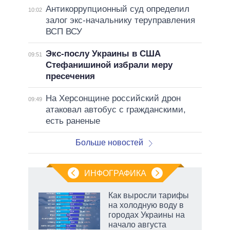
Антикоррупционный суд определил
10:02
залог экс-начальнику теруправления
ВСП ВСУ
Экс-послу Украины в США
09:51
Стефанишиной избрали меру
пресечения
На Херсонщине российский дрон
09:49
атаковал автобус с гражданскими,
есть раненые
Больше новостей
ИНФОГРАФИКА
Как выросли тарифы
на холодную воду в
в
городах Украины на
начало августа