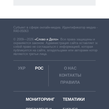
Субъект в сфере онлайн-медиа. Идентификатор медиа –
R40-05063
© 2009—2026
«Слово и Дело»
.
Все права защищены и
охраняются законом. Администрация сайта оставляет за
собой право не соглашаться с информацией, которая
публикуется на сайте, владельцами или авторами которой
являются третьи лица.
УКР
РОС
О НАС
КОНТАКТЫ
ПРАВИЛА
МОНИТОРИНГ
ТЕМАТИКИ