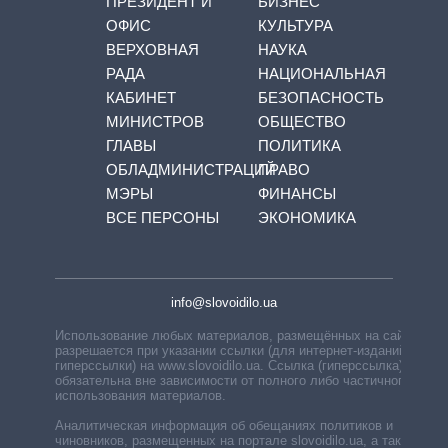
ПРЕЗИДЕНТ И
БИЗНЕС
ОФИС
КУЛЬТУРА
ВЕРХОВНАЯ
НАУКА
РАДА
НАЦИОНАЛЬНАЯ
КАБИНЕТ
БЕЗОПАСНОСТЬ
МИНИСТРОВ
ОБЩЕСТВО
ГЛАВЫ
ПОЛИТИКА
ОБЛАДМИНИСТРАЦИЙ
ПРАВО
МЭРЫ
ФИНАНСЫ
ВСЕ ПЕРСОНЫ
ЭКОНОМИКА
info@slovoidilo.ua
Использование любых материалов, размещённых на сайте,
разрешается при указании ссылки (для интернет-изданий —
гиперссылки) на www.slovoidilo.ua. Ссылка (гиперссылка)
обязательна вне зависимости от полного либо частичного
использования материалов.
Аналитическая информация об обещаниях политиков и
чиновников, размещенных на портале slovoidilo.ua, а также