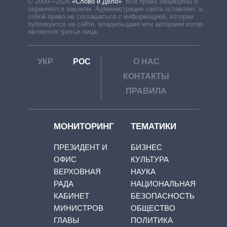
© 2009—2026
«Слово и Дело»
.
Все права защищены и
охраняются законом. Администрация сайта оставляет за
собой право не соглашаться с информацией, которая
публикуется на сайте, владельцами или авторами которой
являются третьи лица.
УКР
РОС
О НАС
КОНТАКТЫ
ПРАВИЛА
МОНИТОРИНГ
ТЕМАТИКИ
ПРЕЗИДЕНТ И
БИЗНЕС
ОФИС
КУЛЬТУРА
ВЕРХОВНАЯ
НАУКА
РАДА
НАЦИОНАЛЬНАЯ
КАБИНЕТ
БЕЗОПАСНОСТЬ
МИНИСТРОВ
ОБЩЕСТВО
ГЛАВЫ
ПОЛИТИКА