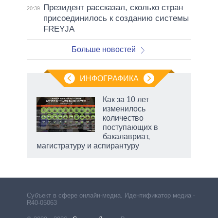
Президент рассказал, сколько стран
20:39
присоединилось к созданию системы
FREYJA
Больше новостей
ИНФОГРАФИКА
Как за 10 лет
изменилось
количество
ет
поступающих в
бакалавриат,
магистратуру и аспирантуру
Субъект в сфере онлайн-медиа. Идентификатор медиа –
R40-05063