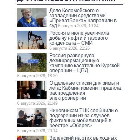
Дело Коломойского о
завладении средствами
«ПриватБанка» направили в
суд
6 августа 2026, 19:34
Россия в июле увеличила
добычу нефти и газового
конденсата – СМИ
6 августа 2026, 21:25
Россия развернула
дезинформационную
кампанию касательно Курской
операции – ЦПД
6 августа 2026, 18:20
Отдельные списки для зимы и
лета: Кабмин изменит правила
распределения
электроэнергии
6 августа 2026, 21:49
Чиновникам ТЦК сообщили о
подозрении из-за случаев
фиктивных мобилизаций в
реестре «Оберег»
6 августа 2026, 20:14
Зеленский на этих выходных