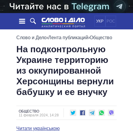
УКР
РОС
НОВОСТИ
Слово и Дело
›
Лента публикаций
›
Общество
На подконтрольную
ОБЕЩАНИЯ
ЛЕНТА
ПОЛИТИКА
Украине территорию
СОБЫТИЯ
ЭКОНОМИКА
ПОЛИТИКИ
из оккупированной
СТАТЬИ
ОБЩЕСТВО
ИНФОГРАФИКА
МНЕНИЯ
МИР
ВСЕ ПОЛИТИКИ
Херсонщины вернули
ОБЗОРЫ
ПРЕЗИДЕНТ И ОФИС
бабушку и ее внучку
ВИДЕО
ДАЙДЖЕСТЫ
ВЕРХОВНАЯ РАДА
ПОДДЕРЖАТЬ
КАБИНЕТ МИНИСТРОВ
ГЛАВЫ ОБЛАДМИНИСТРАЦИЙ
ОБЩЕСТВО
СРАВНЕНИЕ ПОЛИТИКОВ
11 февраля 2024, 14:28
МЭРЫ
Читати українською
ВСЕ ПЕРСОНЫ