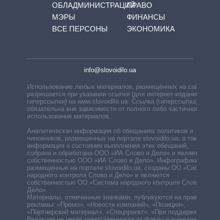
ОБЛАДМИНИСТРАЦИЙ
ПРАВО
МЭРЫ
ФИНАНСЫ
ВСЕ ПЕРСОНЫ
ЭКОНОМИКА
info@slovoidilo.ua
Использование любых материалов, размещённых на сайте,
разрешается при указании ссылки (для интернет-изданий —
гиперссылки) на www.slovoidilo.ua. Ссылка (гиперссылка)
обязательна вне зависимости от полного либо частичного
использования материалов.
Аналитическая информация об обещаниях политиков и
чиновников, размещенных на портале slovoidilo.ua, а также
информация о состоянии выполнения этих обещаний,
собрана и обработана ООО «ИА Слово и Дело» и является
собственностью ООО «ИА Слово и Дело». Инфографики,
размещенные на портале slovoidilo.ua, созданы ОО «Система
народного контроля Слово и Дело» и являются
собственностью ОО «Система народного контроля Слово и
Дело».
Материалы, отмеченные значками, публикуются на правах
рекламы: «Промо», «Новости компаний», «Позиция»,
«Партнерский материал», «Спецпроект», «При поддержке».
Редакция не несет ответственности за факты и оценочные