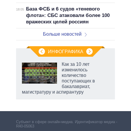
База ФСБ и 6 судов «теневого
18:05
флота»: СБС атаковали более 100
вражеских целей россиян
Больше новостей
ИНФОГРАФИКА
Как за 10 лет
изменилось
количество
ет
поступающих в
бакалавриат,
магистратуру и аспирантуру
Субъект в сфере онлайн-медиа. Идентификатор медиа –
R40-05063