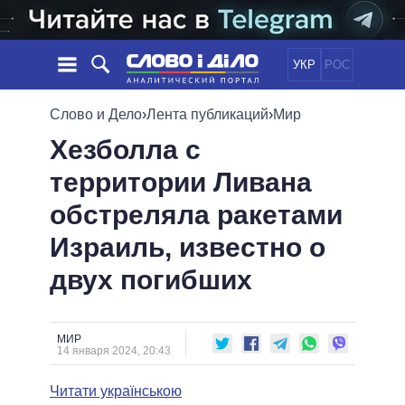
УКР
РОС
НОВОСТИ
Слово и Дело
›
Лента публикаций
›
Мир
Хезболла с
ОБЕЩАНИЯ
ЛЕНТА
ПОЛИТИКА
территории Ливана
СОБЫТИЯ
ЭКОНОМИКА
ПОЛИТИКИ
обстреляла ракетами
СТАТЬИ
ОБЩЕСТВО
ИНФОГРАФИКА
МНЕНИЯ
МИР
ВСЕ ПОЛИТИКИ
Израиль, известно о
ОБЗОРЫ
ПРЕЗИДЕНТ И ОФИС
двух погибших
ВИДЕО
ДАЙДЖЕСТЫ
ВЕРХОВНАЯ РАДА
ПОДДЕРЖАТЬ
КАБИНЕТ МИНИСТРОВ
ГЛАВЫ ОБЛАДМИНИСТРАЦИЙ
МИР
СРАВНЕНИЕ ПОЛИТИКОВ
14 января 2024, 20:43
МЭРЫ
Читати українською
ВСЕ ПЕРСОНЫ