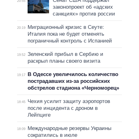
Сенат США поддержал
20:55
законопроект об «адских
санкциях» против россии
Миграционный кризис в Сеуте:
20:19
Италия пока не будет отменять
пограничный контроль с Испанией
Зеленский прибыл в Сербию и
19:52
раскрыл планы своего визита
В Одессе увеличилось количество
19:17
пострадавших из-за российских
обстрелов стадиона «Черноморец»
Чехия усилит защиту аэропортов
18:45
после инцидента с дроном в
Лейпциге
Международные резервы Украины
18:09
сократились в июле