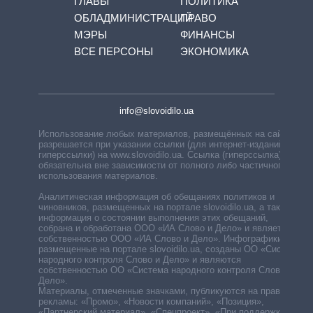
ГЛАВЫ
ПОЛИТИКА
ОБЛАДМИНИСТРАЦИЙ
ПРАВО
МЭРЫ
ФИНАНСЫ
ВСЕ ПЕРСОНЫ
ЭКОНОМИКА
info@slovoidilo.ua
Использование любых материалов, размещённых на сайте,
разрешается при указании ссылки (для интернет-изданий —
гиперссылки) на www.slovoidilo.ua. Ссылка (гиперссылка)
обязательна вне зависимости от полного либо частичного
использования материалов.
Аналитическая информация об обещаниях политиков и
чиновников, размещенных на портале slovoidilo.ua, а также
информация о состоянии выполнения этих обещаний,
собрана и обработана ООО «ИА Слово и Дело» и является
собственностью ООО «ИА Слово и Дело». Инфографики,
размещенные на портале slovoidilo.ua, созданы ОО «Система
народного контроля Слово и Дело» и являются
собственностью ОО «Система народного контроля Слово и
Дело».
Материалы, отмеченные значками, публикуются на правах
рекламы: «Промо», «Новости компаний», «Позиция»,
«Партнерский материал», «Спецпроект», «При поддержке».