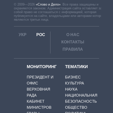
© 2009—2026
«Слово и Дело»
.
Все права защищены и
охраняются законом. Администрация сайта оставляет за
собой право не соглашаться с информацией, которая
публикуется на сайте, владельцами или авторами которой
являются третьи лица.
УКР
РОС
О НАС
КОНТАКТЫ
ПРАВИЛА
МОНИТОРИНГ
ТЕМАТИКИ
ПРЕЗИДЕНТ И
БИЗНЕС
ОФИС
КУЛЬТУРА
ВЕРХОВНАЯ
НАУКА
РАДА
НАЦИОНАЛЬНАЯ
КАБИНЕТ
БЕЗОПАСНОСТЬ
МИНИСТРОВ
ОБЩЕСТВО