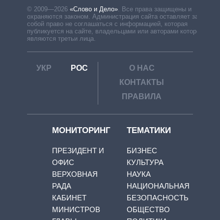
© 2009—2026
«Слово и Дело»
.
Все права защищены и
охраняются законом. Администрация сайта оставляет за
собой право не соглашаться с информацией, которая
публикуется на сайте, владельцами или авторами которой
являются третьи лица.
УКР
РОС
О НАС
КОНТАКТЫ
ПРАВИЛА
МОНИТОРИНГ
ТЕМАТИКИ
ПРЕЗИДЕНТ И
БИЗНЕС
ОФИС
КУЛЬТУРА
ВЕРХОВНАЯ
НАУКА
РАДА
НАЦИОНАЛЬНАЯ
КАБИНЕТ
БЕЗОПАСНОСТЬ
МИНИСТРОВ
ОБЩЕСТВО