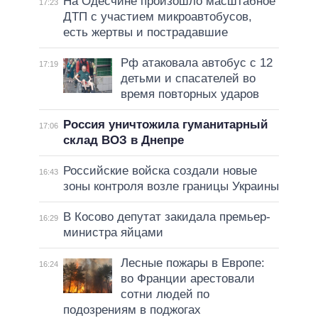
На Одесчине произошло масштабное
17:23
ДТП с участием микроавтобусов,
есть жертвы и пострадавшие
Рф атаковала автобус с 12
17:19
детьми и спасателей во
время повторных ударов
Россия уничтожила гуманитарный
17:06
склад ВОЗ в Днепре
Российские войска создали новые
16:43
зоны контроля возле границы Украины
В Косово депутат закидала премьер-
16:29
министра яйцами
Лесные пожары в Европе:
16:24
во Франции арестовали
сотни людей по
подозрениям в поджогах