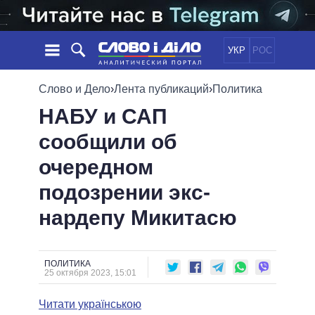
УКР
РОС
НОВОСТИ
Слово и Дело
›
Лента публикаций
›
Политика
НАБУ и САП
ОБЕЩАНИЯ
ЛЕНТА
ПОЛИТИКА
сообщили об
СОБЫТИЯ
ЭКОНОМИКА
ПОЛИТИКИ
очередном
СТАТЬИ
ОБЩЕСТВО
ИНФОГРАФИКА
МНЕНИЯ
МИР
ВСЕ ПОЛИТИКИ
подозрении экс-
ОБЗОРЫ
ПРЕЗИДЕНТ И ОФИС
нардепу Микитасю
ВИДЕО
ДАЙДЖЕСТЫ
ВЕРХОВНАЯ РАДА
ПОДДЕРЖАТЬ
КАБИНЕТ МИНИСТРОВ
ГЛАВЫ ОБЛАДМИНИСТРАЦИЙ
ПОЛИТИКА
СРАВНЕНИЕ ПОЛИТИКОВ
25 октября 2023, 15:01
МЭРЫ
Читати українською
ВСЕ ПЕРСОНЫ