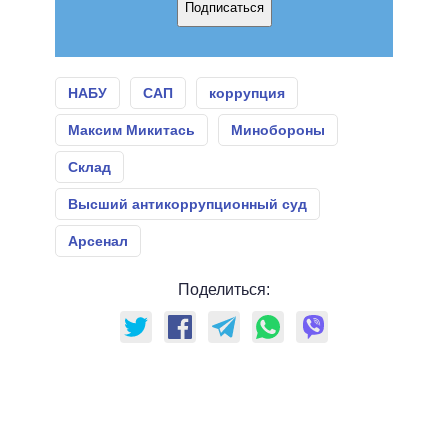
Подписаться
НАБУ
САП
коррупция
Максим Микитась
Минобороны
Склад
Высший антикоррупционный суд
Арсенал
Поделиться: