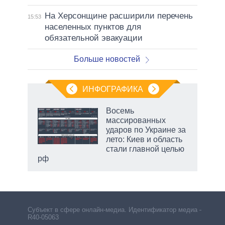
На Херсонщине расширили перечень
15:53
населенных пунктов для
обязательной эвакуации
Больше новостей
ИНФОГРАФИКА
 5
Восемь
го
массированных
сть
ударов по Украине за
ВР
лето: Киев и область
стали главной целью
рф
маги
Субъект в сфере онлайн-медиа. Идентификатор медиа –
R40-05063