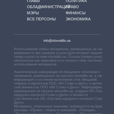
ГЛАВЫ
ПОЛИТИКА
ОБЛАДМИНИСТРАЦИЙ
ПРАВО
МЭРЫ
ФИНАНСЫ
ВСЕ ПЕРСОНЫ
ЭКОНОМИКА
info@slovoidilo.ua
Использование любых материалов, размещённых на сайте,
разрешается при указании ссылки (для интернет-изданий —
гиперссылки) на www.slovoidilo.ua. Ссылка (гиперссылка)
обязательна вне зависимости от полного либо частичного
использования материалов.
Аналитическая информация об обещаниях политиков и
чиновников, размещенных на портале slovoidilo.ua, а также
информация о состоянии выполнения этих обещаний,
собрана и обработана ООО «ИА Слово и Дело» и является
собственностью ООО «ИА Слово и Дело». Инфографики,
размещенные на портале slovoidilo.ua, созданы ОО «Система
народного контроля Слово и Дело» и являются
собственностью ОО «Система народного контроля Слово и
Дело».
Материалы, отмеченные значками, публикуются на правах
рекламы: «Промо», «Новости компаний», «Позиция»,
«Партнерский материал», «Спецпроект», «При поддержке».