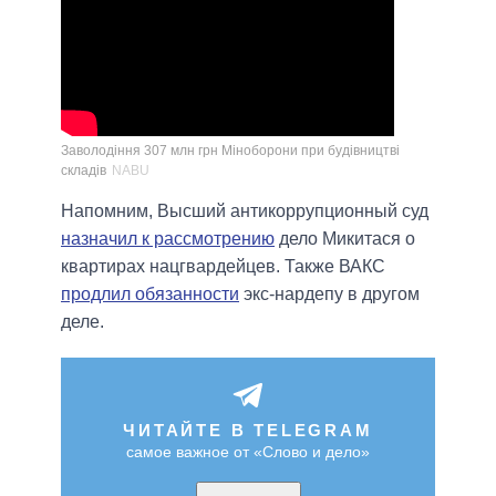
Заволодіння 307 млн грн Міноборони при будівництві
складів
NABU
Напомним, Высший антикоррупционный суд
назначил к рассмотрению
дело Микитася о
квартирах нацгвардейцев. Также ВАКС
продлил обязанности
экс-нардепу в другом
деле.
ЧИТАЙТЕ В TELEGRAM
самое важное от «Слово и дело»