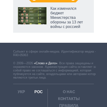
 5
Как изменился
го
бюджет
сть
Министерства
ВР
обороны за 13 лет
войны с россией
Субъект в сфере онлайн-медиа. Идентификатор медиа –
R40-05063
© 2009—2026
«Слово и Дело»
.
Все права защищены и
охраняются законом. Администрация сайта оставляет за
собой право не соглашаться с информацией, которая
публикуется на сайте, владельцами или авторами которой
являются третьи лица.
УКР
РОС
О НАС
КОНТАКТЫ
ПРАВИЛА