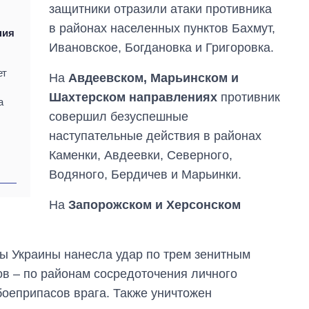
защитники отразили атаки противника
танков продала
л
Украина за годы
в районах населенных пунктов Бахмут,
ния
независимости
Ивановское, Богдановка и Григоровка.
ет
На
Авдеевском, Марьинском и
Шахтерском направлениях
противник
а
совершил безуспешные
наступательные действия в районах
Каменки, Авдеевки, Северного,
Водяного, Бердичев и Марьинки.
На
Запорожском и Херсонском
ы Украины нанесла удар по трем зенитным
ов – по районам сосредоточения личного
боеприпасов врага. Также уничтожен