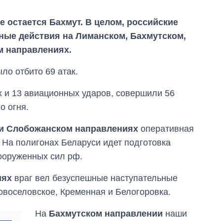
 остается Бахмут. В целом, российские
ные действия на Лиманском, Бахмутском,
м направлениях.
ло отбито 69 атак.
х и 13 авиационных ударов, совершили 56
о огня.
 и Слобожанском направлениях
оперативная
 На полигонах Беларуси идет подготовка
ооруженных сил рф.
иях
враг вел безуспешные наступательные
овоселовское, Кременная и Белогоровка.
Экспорт оружия:
сколько ракет,
На
Бахмутском направлении
наши
самолетов и