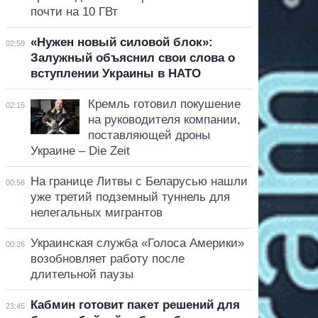
почти на 10 ГВт
«Нужен новый силовой блок»:
02:59
Залужный объяснил свои слова о
вступлении Украины в НАТО
Кремль готовил покушение
02:15
на руководителя компании,
поставляющей дроны
Украине – Die Zeit
На границе Литвы с Беларусью нашли
00:58
уже третий подземный туннель для
нелегальных мигрантов
Украинская служба «Голоса Америки»
00:26
возобновляет работу после
длительной паузы
Кабмин готовит пакет решений для
23:45