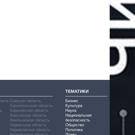
ТЕМАТИКИ
ласть
Сумская область
Бизнес
Тернопольская область
Культура
ь
Харьковская область
Наука
Херсонская область
Национальная
Хмельницкая область
безопасность
Черкасская область
Общество
Черниговская область
Политика
Черновицкая область
Право