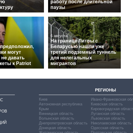
ую
работу после длительной
ктуру
паузы
6 августа
На границе Литвы с
 предположил,
Беларусью нашли уже
ки могут
третий подземный туннель
 не давать
для нелегальных
еты к Patriot
мигрантов
РЕГИОНЫ
Киев
Ивано-Франковская об
ИС
Автономная республика
Киевская область
Крым
Кировоградская област
РОВ
Винницкая область
Луганская область
Волынская область
Львовская область
ЦИЙ
Днепропетровская область
Николаевская область
Донецкая область
Одесская область
Житомирская область
Полтавская область