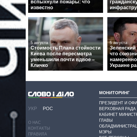
вспыхнули пожары: что
гражданск
известно
инфрастру
5 августа
5 августа
Стоимость Плана стойкости
Зеленский
Киева после пересмотра
что союзни
уменьшили почти вдвое –
намеренно
Кличко
Украине рак
МОНИТОРИНГ
ПРЕЗИДЕНТ И ОФ
УКР
РОС
ВЕРХОВНАЯ РАДА
КАБИНЕТ МИНИСТ
ГЛАВЫ
О НАС
ОБЛАДМИНИСТРА
КОНТАКТЫ
МЭРЫ
ПРАВИЛА