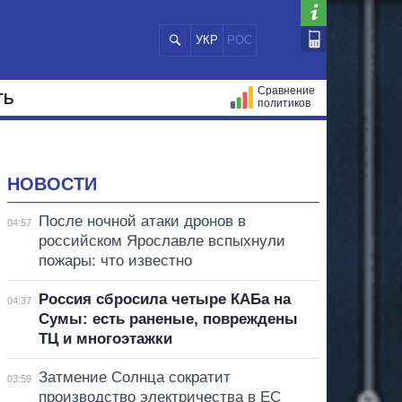
УКР
РОС
Сравнение
ТЬ
политиков
СТРАЦИЙ
МЭРЫ
ВСЕ ПЕРСОНЫ
НОВОСТИ
После ночной атаки дронов в
04:57
российском Ярославле вспыхнули
пожары: что известно
Россия сбросила четыре КАБа на
04:37
Сумы: есть раненые, повреждены
ТЦ и многоэтажки
Затмение Солнца сократит
03:59
производство электричества в ЕС