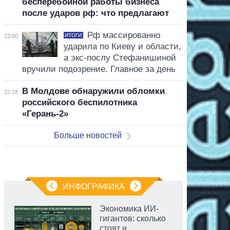
бесперебойной работы бизнеса
после ударов рф: что предлагают
Рф массированно
ИТОГИ
23:00
ударила по Киеву и области,
а экс-послу Стефанишиной
вручили подозрение. Главное за день
В Молдове обнаружили обломки
22:18
российского беспилотника
«Герань-2»
Больше новостей
ИНФОГРАФИКА
Экономика ИИ-
гигантов: сколько
стоят и