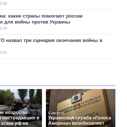
5:59
на: какие страны помогают россии
м для войны против Украины
6:24
О назвал три сценария окончания войны в
3:53
не возросло
6 августа
о пострадавших в
Украинская служба «Голоса
 атаки рф на
Америки» возобновляет