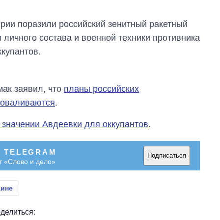
рии поразили российский зенитный ракетный
 личного состава и военной техники противника
ккупантов.
ак заявил, что
планы российских
роваливаются
.
 значении Авдеевки для оккупантов
.
В TELEGRAM
Подписаться
т «Слово и дело»
аине
делиться: