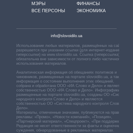
МЭРЫ
ФИНАНСЫ
ВСЕ ПЕРСОНЫ
ЭКОНОМИКА
info@slovoidilo.ua
Использование любых материалов, размещённых на сайте,
разрешается при указании ссылки (для интернет-изданий —
гиперссылки) на www.slovoidilo.ua. Ссылка (гиперссылка)
обязательна вне зависимости от полного либо частичного
использования материалов.
Аналитическая информация об обещаниях политиков и
чиновников, размещенных на портале slovoidilo.ua, а также
информация о состоянии выполнения этих обещаний,
собрана и обработана ООО «ИА Слово и Дело» и является
собственностью ООО «ИА Слово и Дело». Инфографики,
размещенные на портале slovoidilo.ua, созданы ОО «Система
народного контроля Слово и Дело» и являются
собственностью ОО «Система народного контроля Слово и
Дело».
Материалы, отмеченные значками, публикуются на правах
рекламы: «Промо», «Новости компаний», «Позиция»,
«Партнерский материал», «Спецпроект», «При поддержке».
Редакция не несет ответственности за факты и оценочные
суждения, обнародованные в рекламных материалах.