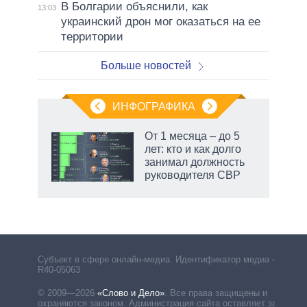
В Болгарии объяснили, как
13:03
украинский дрон мог оказаться на ее
территории
Больше новостей
ИНФОГРАФИКА
От 1 месяца – до 5
лет: кто и как долго
не за
занимал должность
асть
руководителя СВР
елью
Субъект в сфере онлайн-медиа. Идентификатор медиа –
R40-05063
© 2009—2026
«Слово и Дело»
.
Все права защищены и
охраняются законом. Администрация сайта оставляет за