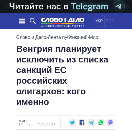
УКР
РОС
НОВОСТИ
Слово и Дело
›
Лента публикаций
›
Мир
Венгрия планирует
ОБЕЩАНИЯ
ЛЕНТА
ПОЛИТИКА
исключить из списка
СОБЫТИЯ
ЭКОНОМИКА
ПОЛИТИКИ
санкций ЕС
СТАТЬИ
ОБЩЕСТВО
ИНФОГРАФИКА
МНЕНИЯ
МИР
ВСЕ ПОЛИТИКИ
российских
ОБЗОРЫ
ПРЕЗИДЕНТ И ОФИС
олигархов: кого
ВИДЕО
ДАЙДЖЕСТЫ
ВЕРХОВНАЯ РАДА
именно
ПОДДЕРЖАТЬ
КАБИНЕТ МИНИСТРОВ
ГЛАВЫ ОБЛАДМИНИСТРАЦИЙ
СРАВНЕНИЕ ПОЛИТИКОВ
МЭРЫ
МИР
18 января 2023, 02:56
ВСЕ ПЕРСОНЫ