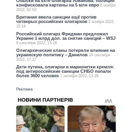
Обыски на яхте олигарха Усманова: полиция
конфисковала картины на 5 млн евро
8 ноября
2022, 02:50
Британия ввела санкции ещё против
четверых российских олигархов
2 ноября 2022,
15:14
Российский олигарх Фридман предложил
Украине 1 млрд дол. за снятие санкций – WSJ
9 сентября 2022, 15:18
Олигархические кланы потеряли влияние на
украинскую политику – Данилов
14 сентября
2022, 17:27
Дети путина, олигархи и марионетки кремля:
под антироссийские санкции СНБО попали
более 3600 человек
1 октября 2022, 13:28