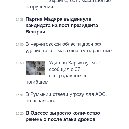
Украине, есть масштабные
разрушения
Партия Мадяра выдвинула
14:33
кандидата на пост президента
Венгрии
В Черниговской области дрон рф
14:09
ударил возле магазина, есть раненые
Удар по Харькову: мэр
13:53
сообщил о 37
пострадавших и 1
погибшем
В Румынии отвели угрозу для АЭС,
13:41
но ненадолго
В Одессе выросло количество
13:28
раненых после атаки дронов