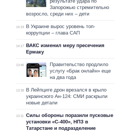
результате удара по
Запорожью стремительно
возросло, среди них – дети
В Украине вырос уровень топ-
14:19
коррупции – глава САП
ВАКС изменил меру пресечения
14:17
Ермаку
Правительство продлило
13:46
услугу «Брак онлайн» еще
на два года
В Лейпциге дрон врезался в крыло
13:38
украинского Ан-124: СМИ раскрыли
новые детали
Силы обороны поразили пусковые
13:11
установки «С-400», НПЗ в
Татарстане и подразделение