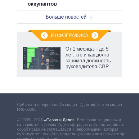
оккупантов
Больше новостей
ИНФОГРАФИКА
От 1 месяца – до 5
лет: кто и как долго
занимал должность
руководителя СВР
Субъект в сфере онлайн-медиа. Идентификатор медиа –
R40-05063
© 2009—2026
«Слово и Дело»
.
Все права защищены и
охраняются законом. Администрация сайта оставляет за
собой право не соглашаться с информацией, которая
публикуется на сайте, владельцами или авторами которой
являются третьи лица.