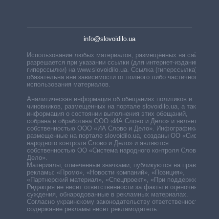
info@slovoidilo.ua
Использование любых материалов, размещённых на сайте,
разрешается при указании ссылки (для интернет-изданий —
гиперссылки) на www.slovoidilo.ua. Ссылка (гиперссылка)
обязательна вне зависимости от полного либо частичного
использования материалов.
Аналитическая информация об обещаниях политиков и
чиновников, размещенных на портале slovoidilo.ua, а также
информация о состоянии выполнения этих обещаний,
собрана и обработана ООО «ИА Слово и Дело» и является
собственностью ООО «ИА Слово и Дело». Инфографики,
размещенные на портале slovoidilo.ua, созданы ОО «Система
народного контроля Слово и Дело» и являются
собственностью ОО «Система народного контроля Слово и
Дело».
Материалы, отмеченные значками, публикуются на правах
рекламы: «Промо», «Новости компаний», «Позиция»,
«Партнерский материал», «Спецпроект», «При поддержке».
Редакция не несет ответственности за факты и оценочные
суждения, обнародованные в рекламных материалах.
Согласно украинскому законодательству ответственность за
содержание рекламы несет рекламодатель.