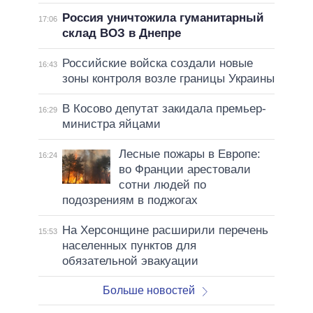
Россия уничтожила гуманитарный
17:06
склад ВОЗ в Днепре
Российские войска создали новые
16:43
зоны контроля возле границы Украины
В Косово депутат закидала премьер-
16:29
министра яйцами
Лесные пожары в Европе:
16:24
во Франции арестовали
сотни людей по
подозрениям в поджогах
На Херсонщине расширили перечень
15:53
населенных пунктов для
обязательной эвакуации
Больше новостей