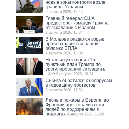
новые зоны контроля возле
границы Украины
9 августа 2026, 16:43
Главный генерал США
предостерег команду Трампа
от эскалации с Ираном
9 августа 2026, 15:34
В Молдове раздался взрыв,
правоохранители нашли
обломки БПЛА
9 августа 2026, 15:09
Нетаньяху отклонил 15-
пунктный план Трампа по
урегулированию ситуации в
Газе
9 августа 2026, 18:24
Сибига обратился к белорусам
в годовщину протестов
9 августа 2026, 17:56
Лесные пожары в Европе: во
Франции арестовали сотни
людей по подозрениям в
поджогах
9 августа 2026, 16:24