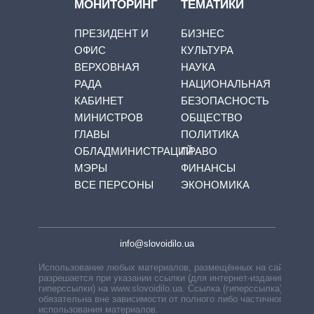
МОНИТОРИНГ
ТЕМАТИКИ
ПРЕЗИДЕНТ И
БИЗНЕС
ОФИС
КУЛЬТУРА
ВЕРХОВНАЯ
НАУКА
РАДА
НАЦИОНАЛЬНАЯ
КАБИНЕТ
БЕЗОПАСНОСТЬ
МИНИСТРОВ
ОБЩЕСТВО
ГЛАВЫ
ПОЛИТИКА
ОБЛАДМИНИСТРАЦИЙ
ПРАВО
МЭРЫ
ФИНАНСЫ
ВСЕ ПЕРСОНЫ
ЭКОНОМИКА
info@slovoidilo.ua
Использование любых материалов, размещённых на сайте,
разрешается при указании ссылки (для интернет-изданий —
гиперссылки) на www.slovoidilo.ua. Ссылка (гиперссылка)
обязательна вне зависимости от полного либо частичного
использования материалов.