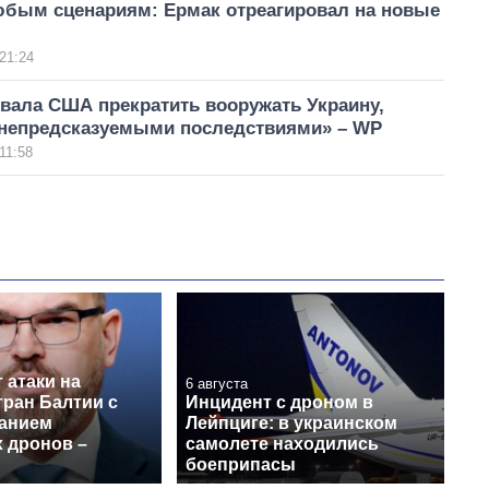
юбым сценариям: Ермак отреагировал на новые
21:24
вала США прекратить вооружать Украину,
«непредсказуемыми последствиями» – WP
11:58
 атаки на
6 августа
тран Балтии с
Инцидент с дроном в
анием
Лейпциге: в украинском
 дронов –
самолете находились
боеприпасы