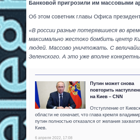
Банковой пригрозили им массовыми а
Об этом советник главы Офиса президен
«В россии разные потерявшиеся во вре
максимально жестоко бомбить центр Ки
людей. Массово уничтожать. С величай
Зеленского. А это уже вполне конкретн
Путин может снова
повторить наступлен
на Киев – CNN
Отступление от Киевс
области не означает, что глава кремля владими
путин полностью отказался от желания захвати
Киев.
6 апреля 2022, 17:08