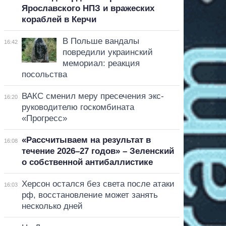
Ярославского НПЗ и вражеских
кораблей в Керчи
В Польше вандалы
16:42
повредили украинский
мемориал: реакция
посольства
ВАКС сменил меру пресечения экс-
16:20
руководителю госкомбината
«Прогресс»
«Рассчитываем на результат в
16:08
течение 2026–27 годов» – Зеленский
о собственной антибаллистике
Херсон остался без света после атаки
16:03
рф, восстановление может занять
несколько дней