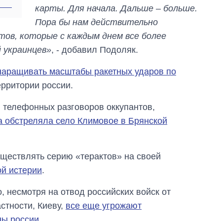
карты. Для начала. Дальше – больше.
самолетов и
танков продала
Пора бы нам действительно
Украина за годы
в, которые с каждым днем ​​все более
независимости
 украинцев»
, - добавил Подоляк.
 наращивать масштабы ракетных ударов по
ерритории россии.
ы телефонных разговоров оккупантов,
а обстреляла село Климовое в Брянской
уществлять серию «терактов» на своей
ой истерии
.
, несмотря на отвод российских войск от
стности, Киеву,
все еще угрожают
ны россии
.