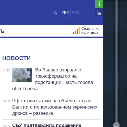
УКР
РОС
Сравнение
ТЬ
политиков
СТРАЦИЙ
МЭРЫ
ВСЕ ПЕРСОНЫ
НОВОСТИ
Во Львове взорвался
17:12
трансформатор на
подстанции, часть города
обесточена
Рф готовит атаки на объекты стран
16:59
Балтии с использованием украинских
дронов – разведка
СБУ подтвердила поражение
16:55