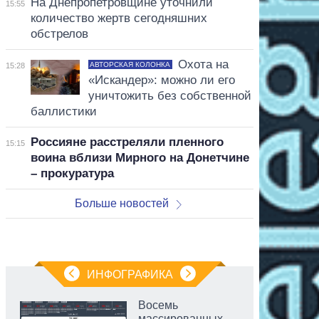
На Днепропетровщине уточнили
15:55
количество жертв сегодняшних
обстрелов
Охота на
АВТОРСКАЯ КОЛОНКА
15:28
«Искандер»: можно ли его
уничтожить без собственной
баллистики
Россияне расстреляли пленного
15:15
воина вблизи Мирного на Донетчине
– прокуратура
Больше новостей
ИНФОГРАФИКА
Восемь
массированных