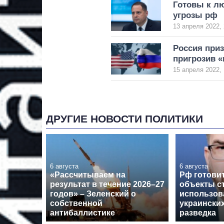
Готовы к л
угрозы рф
13 апреля 2022, 
Россия приз
пригрозив 
15 апреля 2022, 
ДРУГИЕ НОВОСТИ ПОЛИТИКИ
6 августа
6 августа
«Рассчитываем на
Рф готовит
результат в течение 2026–27
объекты с
годов» – Зеленский о
использов
собственной
украинских
антибаллистике
разведка