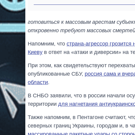
готовиться к массовым арестам субъекто
откровенно требуют массовых смертей
Напомним, что
страна-агрессор грозится
Киеву
в ответ на «атаки и диверсии» на т
При этом, как свидетельствуют перехват
опубликованные СБУ,
россия сама и вчер
области
.
В СНБО заявили, что в россии начали ос
территории
для нагнетания антиукраинск
Также напомним, в Пентагоне считают, что
северных границ Украины, городам и, в ча
массированные ракетные удары со сторо