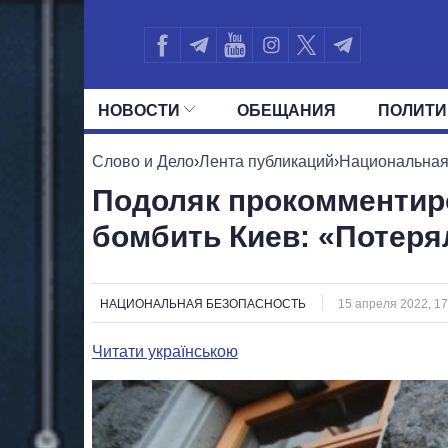
НОВОСТИ
ОБЕЩАНИЯ
ПОЛИТИ
ВСЕ ПОЛИТИКИ
ПРЕЗИДЕНТ И ОФ
Слово и Дело
›
Лента публикаций
›
Национальная
Подоляк прокомментир
бомбить Киев: «Потеря
НАЦИОНАЛЬНАЯ БЕЗОПАСНОСТЬ
15 апреля 2022, 17
Читати українською