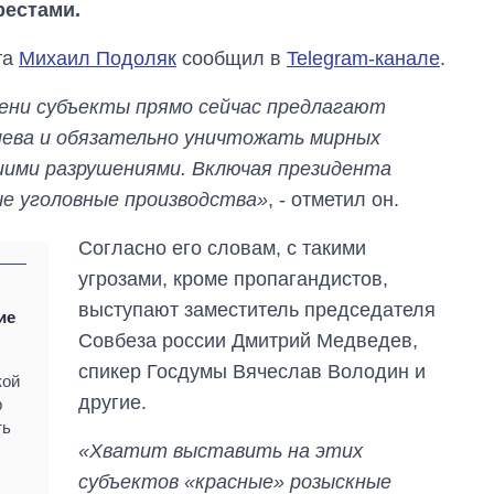
рестами.
та
Михаил Подоляк
сообщил в
Telegram-канале
.
мени субъекты прямо сейчас предлагают
ева и обязательно уничтожать мирных
шими разрушениями. Включая президента
ые уголовные производства»
, - отметил он.
Согласно его словам, с такими
угрозами, кроме пропагандистов,
выступают заместитель председателя
ие
Совбеза россии Дмитрий Медведев,
спикер Госдумы Вячеслав Володин и
кой
другие.
р
ть
«Хватит выставить на этих
Экспорт оружия:
субъектов «красные» розыскные
сколько ракет,