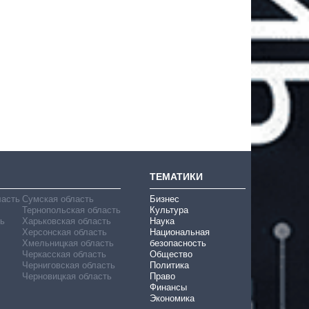
ТЕМАТИКИ
ласть
Сумская область
Бизнес
Тернопольская область
Культура
ь
Харьковская область
Наука
Херсонская область
Национальная
Хмельницкая область
безопасность
Черкасская область
Общество
Черниговская область
Политика
Черновицкая область
Право
Финансы
Экономика