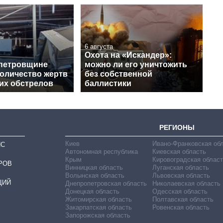
6 августа
Охота на «Искандер»:
петровщине
можно ли его уничтожить
количество жертв
без собственной
их обстрелов
баллистики
РЕГИОНЫ
Киев
Ивано-Франковская об
ИС
Автономная республика
Киевская область
Крым
Кировоградская област
РОВ
Винницкая область
Луганская область
Волынская область
Львовская область
ЦИЙ
Днепропетровская область
Николаевская область
Донецкая область
Одесская область
Житомирская область
Полтавская область
Закарпатская область
Ровенская область
Запорожская область