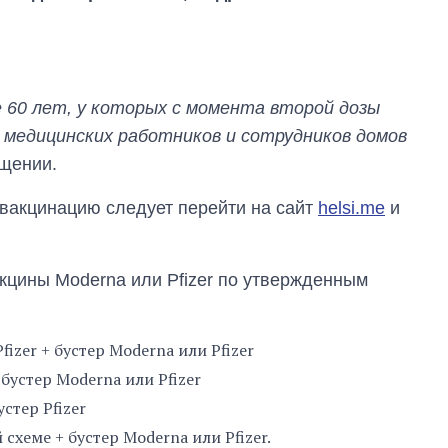
 60 лет, у которых с момента второй дозы
я медицинских работников и сотрудников домов
бщении.
 вакцинацию следует перейти на сайт
helsi.me
и
Как за 10 лет
изменилось
кцины Moderna или Pfizer по утвержденным
количество
поступающих в
бакалавриат,
магистратуру и
izer + бустер Moderna или Pfizer
аспирантуру
бустер Moderna или Pfizer
стер Pfizer
схеме + бустер Moderna или Pfizer.