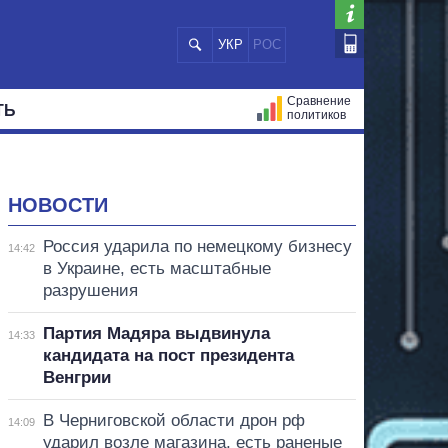
УКР
РОС
Сравнение
ТЬ
политиков
СТРАЦИЙ
МЭРЫ
ВСЕ ПЕРСОНЫ
НОВОСТИ
Россия ударила по немецкому бизнесу
14:42
в Украине, есть масштабные
разрушения
Партия Мадяра выдвинула
14:33
кандидата на пост президента
Венгрии
В Черниговской области дрон рф
14:09
ударил возле магазина, есть раненые