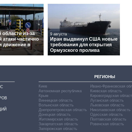
 области из-за
9 августа
 атаки частично
Иран выдвинул США новые
и движение в
требования для открытия
Ормузского пролива
РЕГИОНЫ
Киев
Ивано-Франковская об
ИС
Автономная республика
Киевская область
Крым
Кировоградская област
РОВ
Винницкая область
Луганская область
Волынская область
Львовская область
ЦИЙ
Днепропетровская область
Николаевская область
Донецкая область
Одесская область
Житомирская область
Полтавская область
Закарпатская область
Ровенская область
Запорожская область