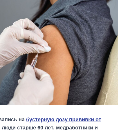
-запись на
бустерную дозу прививки от
ь люди старше 60 лет, медработники и