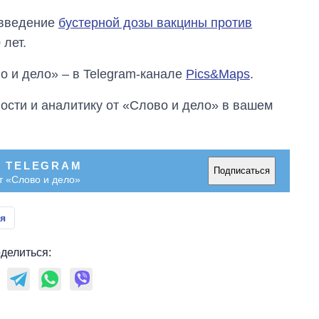
 введение
бустерной дозы вакцины против
 лет.
о и дело» – в Telegram-канале
Pics&Maps
.
сти и аналитику от «Слово и дело» в вашем
В TELEGRAM
Подписаться
т «Слово и дело»
я
делиться: