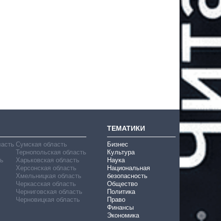
ТЕМАТИКИ
ласть
Сумская область
Бизнес
Тернопольская область
Культура
ь
Харьковская область
Наука
Херсонская область
Национальная
Хмельницкая область
безопасность
Черкасская область
Общество
Черниговская область
Политика
Черновицкая область
Право
Финансы
Экономика