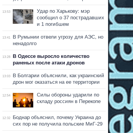
Удар по Харькову: мэр
13:53
сообщил о 37 пострадавших
и 1 погибшем
В Румынии отвели угрозу для АЭС, но
13:41
ненадолго
В Одессе выросло количество
13:28
раненых после атаки дронов
В Болгарии объяснили, как украинский
13:03
дрон мог оказаться на ее территории
Силы обороны ударили по
12:54
складу россиян в Перекопе
Боднар объяснил, почему Украина до
12:32
сих пор не получила польские МиГ-29