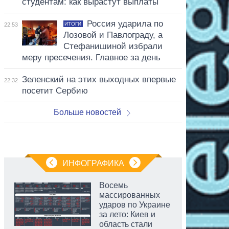
студентам: как вырастут выплаты
Россия ударила по
ИТОГИ
22:53
Лозовой и Павлограду, а
Стефанишиной избрали
меру пресечения. Главное за день
Зеленский на этих выходных впервые
22:32
посетит Сербию
Больше новостей
ИНФОГРАФИКА
Восемь
массированных
ударов по Украине
за лето: Киев и
область стали