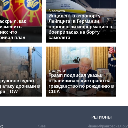
6 августа
Инцидент в аэропорту
аскрыл, как
Лейпцига: в Германии
 изменить
опровергли информацию о
ию: что
боеприпасах на борту
ривал план
самолета
7 августа
Трамп подписал указы,
грузовое судно
ограничивающие право на
 атаку дронами в
гражданство по рождению в
ре – DW
США
РЕГИОНЫ
Киев
Ивано-Франковская об
ИС