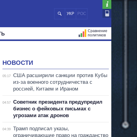
УКР
РОС
Сравнение
ТЬ
политиков
СТРАЦИЙ
МЭРЫ
ВСЕ ПЕРСОНЫ
НОВОСТИ
США расширили санкции против Кубы
05:17
из-за военного сотрудничества с
россией, Китаем и Ираном
Советник президента предупредил
04:57
бизнес о фейковых письмах с
угрозами атак дронов
Трамп подписал указы,
04:39
ограничивающие право на гражданство