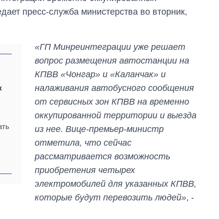
едает пресс-служба министерства во вторник,
«ГП Минреинтеграции уже решает
вопрос размещения автостанции на
КПВВ «Чонгар» и «Каланчак» и
налаживания автобусного сообщения
к
от сервисных зон КПВВ на временно
оккупированной территории и выезда
ать
из нее. Вице-премьер-министр
отметила, что сейчас
рассматривается возможность
приобретения четырех
Как за 10 лет
электромобилей для указанных КПВВ,
изменилось
количество
которые будут перевозить людей»
, -
поступающих в
бакалавриат,