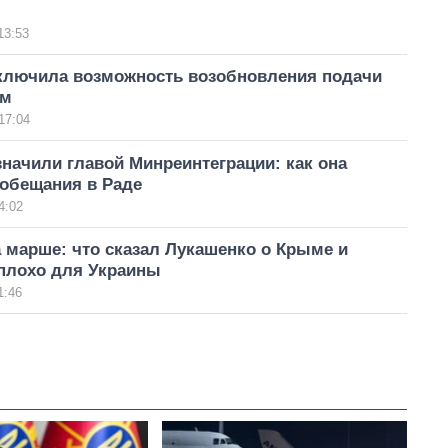
13:53
ключила возможность возобновления подачи
ым
17:04
начили главой Минреинтеграции: как она
обещания в Раде
4:02
 марше: что сказал Лукашенко о Крыме и
 плохо для Украины
1:46