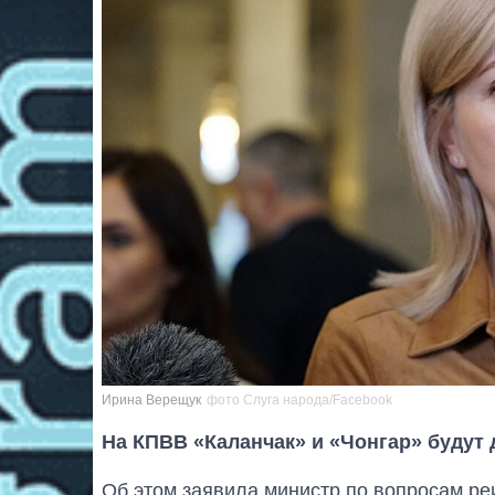
Ирина Верещук
фото Слуга народа/Facebook
На КПВВ «Каланчак» и «Чонгар» будут 
Об этом заявила министр по вопросам р