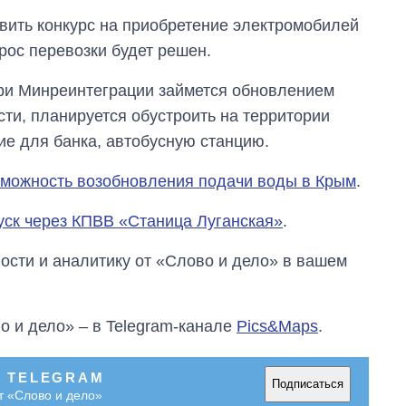
магистратуру и
вить конкурс на приобретение электромобилей
аспирантуру
рос перевозки будет решен.
 при Минреинтеграции займется обновлением
ти, планируется обустроить на территории
ие для банка, автобусную станцию.
можность возобновления подачи воды в Крым
.
уск через КПВВ «Станица Луганская»
.
сти и аналитику от «Слово и дело» в вашем
о и дело» – в Telegram-канале
Pics&Maps
.
В TELEGRAM
Подписаться
т «Слово и дело»