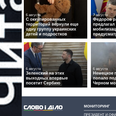
6 августа
7 августа
С оккупированных
Федоров р
территорий вернули еще
предлагал
одну группу украинских
мобилизац
детей и подростков
предусмат
6 августа
6 августа
Зеленский на этих
Немецкое 
выходных впервые
попало под
посетит Сербию
Черном мо
МОНИТОРИНГ
ПРЕЗИДЕНТ И ОФ