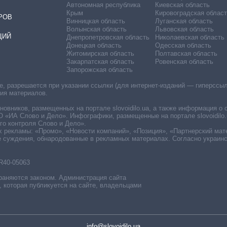
Автономная республика
Киевская область
Крым
Кировоградская област
РОВ
Винницкая область
Луганская область
Волынская область
Львовская область
ЦИЙ
Днепропетровская область
Николаевская область
Донецкая область
Одесская область
Житомирская область
Полтавская область
Закарпатская область
Ровенская область
Запорожская область
 разрешается при указании ссылки (для интернет-изданий — гиперссылки
ния материалов.
овников, размещенных на портале slovoidilo.ua, а также информация о 
«ИА Слово и Дело». Инфографики, размещенные на портале slovoidilo.
о контроля Слово и Дело».
х рекламы: «Промо», «Новости компаний», «Позиция», «Партнерский мат
е суждения, обнародованные в рекламных материалах. Согласно украин
R40-05063
раняются законом. Администрация сайта
, которая публикуется на сайте, владельцами
info@slovoidilo.ua