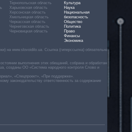
Тернопольская область
Культура
ь
Харьковская область
Наука
Херсонская область
Национальная
Хмельницкая область
безопасность
Черкасская область
Общество
Черниговская область
Политика
Черновицкая область
Право
Финансы
Экономика
) на www.slovoidilo.ua. Ссылка (гиперссылка) обязательна
состоянии выполнения этих обещаний, собрана и обработана
ua, созданы ОО «Система народного контроля Слово и
ериал», «Спецпроект», «При поддержке».
скому законодательству ответственность за содержание