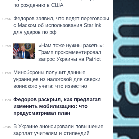
по рождению в США
Федоров заявил, что ведет переговоры
03:56
с Маском об использования Starlink
для ударов по рф
«Нам тоже нужны ракеты»:
02:59
Трамп прокомментировал
запрос Украины на Patriot
Минобороны получит данные
01:59
украинцев из налоговой для сверки
воинского учета: что известно
Федоров раскрыл, как предлагал
01:24
изменить мобилизацию: что
предусматривал план
В Украине анонсировали повышение
23:45
зарплат учителям и стипендий