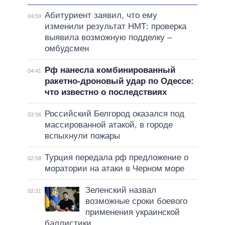
Абитуриент заявил, что ему
04:59
изменили результат НМТ: проверка
выявила возможную подделку –
омбудсмен
Рф нанесла комбинированный
04:41
ракетно-дроновый удар по Одессе:
что известно о последствиях
Российский Белгород оказался под
03:56
массированной атакой, в городе
вспыхнули пожары
Турция передала рф предложение о
02:58
моратории на атаки в Черном море
Зеленский назвал
02:31
возможные сроки боевого
применения украинской
баллистики