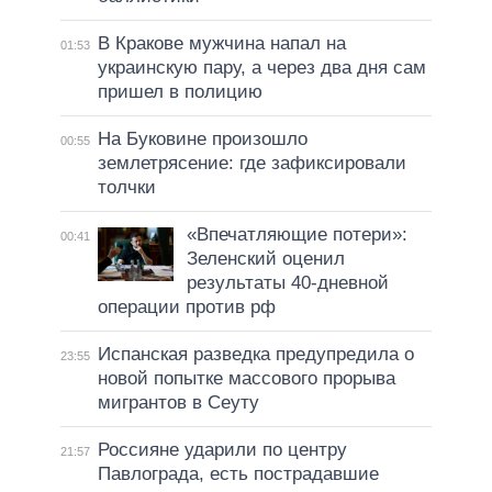
В Кракове мужчина напал на
01:53
украинскую пару, а через два дня сам
пришел в полицию
На Буковине произошло
00:55
землетрясение: где зафиксировали
толчки
«Впечатляющие потери»:
00:41
Зеленский оценил
результаты 40-дневной
операции против рф
Испанская разведка предупредила о
23:55
новой попытке массового прорыва
мигрантов в Сеуту
Россияне ударили по центру
21:57
Павлограда, есть пострадавшие