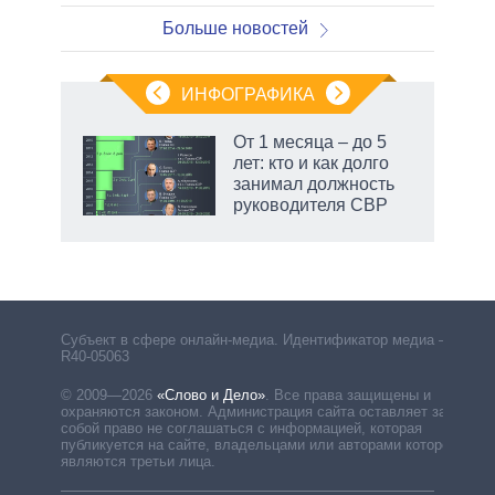
Больше новостей
ИНФОГРАФИКА
От 1 месяца – до 5
лет: кто и как долго
занимал должность
руководителя СВР
Субъект в сфере онлайн-медиа. Идентификатор медиа –
R40-05063
© 2009—2026
«Слово и Дело»
.
Все права защищены и
охраняются законом. Администрация сайта оставляет за
собой право не соглашаться с информацией, которая
публикуется на сайте, владельцами или авторами которой
являются третьи лица.