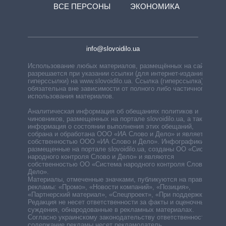
ВСЕ ПЕРСОНЫ
ЭКОНОМИКА
info@slovoidilo.ua
Использование любых материалов, размещённых на сайте,
разрешается при указании ссылки (для интернет-изданий —
гиперссылки) на www.slovoidilo.ua. Ссылка (гиперссылка)
обязательна вне зависимости от полного либо частичного
использования материалов.
Аналитическая информация об обещаниях политиков и
чиновников, размещенных на портале slovoidilo.ua, а также
информация о состоянии выполнения этих обещаний,
собрана и обработана ООО «ИА Слово и Дело» и является
собственностью ООО «ИА Слово и Дело». Инфографики,
размещенные на портале slovoidilo.ua, созданы ОО «Система
народного контроля Слово и Дело» и являются
собственностью ОО «Система народного контроля Слово и
Дело».
Материалы, отмеченные значками, публикуются на правах
рекламы: «Промо», «Новости компаний», «Позиция»,
«Партнерский материал», «Спецпроект», «При поддержке».
Редакция не несет ответственности за факты и оценочные
суждения, обнародованные в рекламных материалах.
Согласно украинскому законодательству ответственность за
содержание рекламы несет рекламодатель.