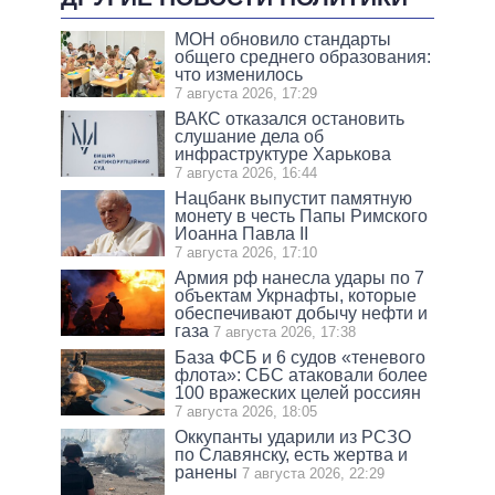
МОН обновило стандарты
общего среднего образования:
что изменилось
7 августа 2026, 17:29
ВАКС отказался остановить
слушание дела об
инфраструктуре Харькова
7 августа 2026, 16:44
Нацбанк выпустит памятную
монету в честь Папы Римского
Иоанна Павла II
7 августа 2026, 17:10
Армия рф нанесла удары по 7
объектам Укрнафты, которые
обеспечивают добычу нефти и
газа
7 августа 2026, 17:38
База ФСБ и 6 судов «теневого
флота»: СБС атаковали более
100 вражеских целей россиян
7 августа 2026, 18:05
Оккупанты ударили из РСЗО
по Славянску, есть жертва и
ранены
7 августа 2026, 22:29