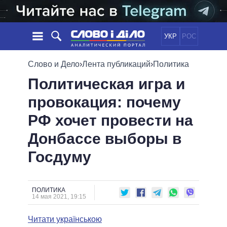
УКР
РОС
НОВОСТИ
Слово и Дело
›
Лента публикаций
›
Политика
Политическая игра и
ОБЕЩАНИЯ
ЛЕНТА
ПОЛИТИКА
провокация: почему
СОБЫТИЯ
ЭКОНОМИКА
ПОЛИТИКИ
РФ хочет провести на
СТАТЬИ
ОБЩЕСТВО
ИНФОГРАФИКА
МНЕНИЯ
МИР
ВСЕ ПОЛИТИКИ
Донбассе выборы в
ОБЗОРЫ
ПРЕЗИДЕНТ И ОФИС
Госдуму
ВИДЕО
ДАЙДЖЕСТЫ
ВЕРХОВНАЯ РАДА
ПОДДЕРЖАТЬ
КАБИНЕТ МИНИСТРОВ
ГЛАВЫ ОБЛАДМИНИСТРАЦИЙ
ПОЛИТИКА
СРАВНЕНИЕ ПОЛИТИКОВ
14 мая 2021, 19:15
МЭРЫ
Читати українською
ВСЕ ПЕРСОНЫ