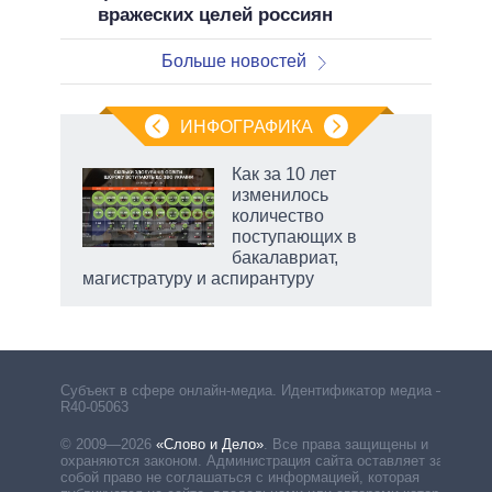
вражеских целей россиян
Больше новостей
ИНФОГРАФИКА
еля
Как за 10 лет
изменилось
количество
поступающих в
бакалавриат,
магистратуру и аспирантуру
Субъект в сфере онлайн-медиа. Идентификатор медиа –
R40-05063
© 2009—2026
«Слово и Дело»
.
Все права защищены и
охраняются законом. Администрация сайта оставляет за
собой право не соглашаться с информацией, которая