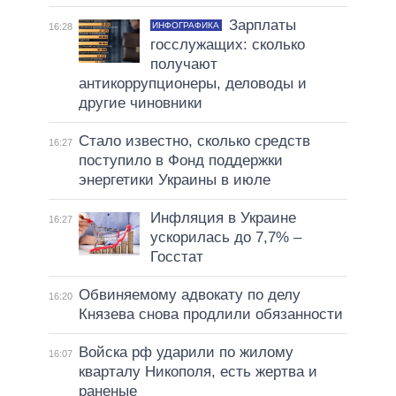
Зарплаты
ИНФОГРАФИКА
16:28
госслужащих: сколько
получают
антикоррупционеры, деловоды и
другие чиновники
Стало известно, сколько средств
16:27
поступило в Фонд поддержки
энергетики Украины в июле
Инфляция в Украине
16:27
ускорилась до 7,7% –
Госстат
Обвиняемому адвокату по делу
16:20
Князева снова продлили обязанности
Войска рф ударили по жилому
16:07
кварталу Никополя, есть жертва и
раненые