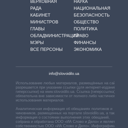
ВЕРХОВНАЯ
НАУКА
РАДА
НАЦИОНАЛЬНАЯ
КАБИНЕТ
БЕЗОПАСНОСТЬ
МИНИСТРОВ
ОБЩЕСТВО
ГЛАВЫ
ПОЛИТИКА
ОБЛАДМИНИСТРАЦИЙ
ПРАВО
МЭРЫ
ФИНАНСЫ
ВСЕ ПЕРСОНЫ
ЭКОНОМИКА
info@slovoidilo.ua
Использование любых материалов, размещённых на сайте,
разрешается при указании ссылки (для интернет-изданий —
гиперссылки) на www.slovoidilo.ua. Ссылка (гиперссылка)
обязательна вне зависимости от полного либо частичного
использования материалов.
Аналитическая информация об обещаниях политиков и
чиновников, размещенных на портале slovoidilo.ua, а также
информация о состоянии выполнения этих обещаний,
собрана и обработана ООО «ИА Слово и Дело» и является
собственностью ООО «ИА Слово и Дело». Инфографики,