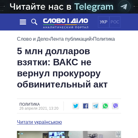
УКР
РОС
НОВОСТИ
Слово и Дело
›
Лента публикаций
›
Политика
5 млн долларов
ОБЕЩАНИЯ
ЛЕНТА
ПОЛИТИКА
взятки: ВАКС не
СОБЫТИЯ
ЭКОНОМИКА
ПОЛИТИКИ
вернул прокурору
СТАТЬИ
ОБЩЕСТВО
ИНФОГРАФИКА
МНЕНИЯ
МИР
ВСЕ ПОЛИТИКИ
обвинительный акт
ОБЗОРЫ
ПРЕЗИДЕНТ И ОФИС
ВИДЕО
ДАЙДЖЕСТЫ
ВЕРХОВНАЯ РАДА
ПОЛИТИКА
ПОДДЕРЖАТЬ
КАБИНЕТ МИНИСТРОВ
26 апреля 2021, 13:20
ГЛАВЫ ОБЛАДМИНИСТРАЦИЙ
СРАВНЕНИЕ ПОЛИТИКОВ
Читати українською
МЭРЫ
ВСЕ ПЕРСОНЫ