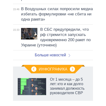
В Воздушных силах попросили медиа
15:46
избегать формулировки «не сбита ни
одна ракета»
В СБС предупредили, что
15:33
рф стремится запускать
одновременно 200 ракет по
Украине (уточнено)
Больше новостей
ИНФОГРАФИКА
 как
От 1 месяца – до 5
чипы
лет: кто и как долго
ды и
занимал должность
т на
руководителя СВР
маги