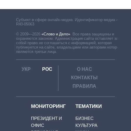
Субъект в сфере онлайн-медиа. Идентификатор медиа –
R40-05063
© 2009—2026
«Слово и Дело»
.
Все права защищены и
охраняются законом. Администрация сайта оставляет за
собой право не соглашаться с информацией, которая
публикуется на сайте, владельцами или авторами которой
являются третьи лица.
УКР
РОС
О НАС
КОНТАКТЫ
ПРАВИЛА
МОНИТОРИНГ
ТЕМАТИКИ
ПРЕЗИДЕНТ И
БИЗНЕС
ОФИС
КУЛЬТУРА