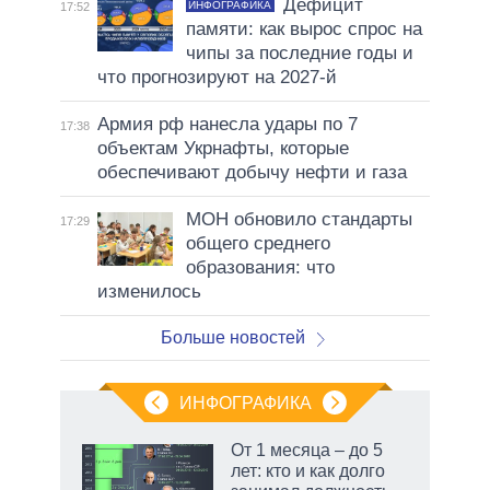
Дефицит
ИНФОГРАФИКА
17:52
памяти: как вырос спрос на
чипы за последние годы и
что прогнозируют на 2027-й
Армия рф нанесла удары по 7
17:38
объектам Укрнафты, которые
обеспечивают добычу нефти и газа
МОН обновило стандарты
17:29
общего среднего
образования: что
изменилось
Больше новостей
ИНФОГРАФИКА
От 1 месяца – до 5
лет: кто и как долго