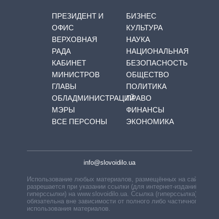
ПРЕЗИДЕНТ И
БИЗНЕС
ОФИС
КУЛЬТУРА
ВЕРХОВНАЯ
НАУКА
РАДА
НАЦИОНАЛЬНАЯ
КАБИНЕТ
БЕЗОПАСНОСТЬ
МИНИСТРОВ
ОБЩЕСТВО
ГЛАВЫ
ПОЛИТИКА
ОБЛАДМИНИСТРАЦИЙ
ПРАВО
МЭРЫ
ФИНАНСЫ
ВСЕ ПЕРСОНЫ
ЭКОНОМИКА
info@slovoidilo.ua
Использование любых материалов, размещённых на сайте,
разрешается при указании ссылки (для интернет-изданий —
гиперссылки) на www.slovoidilo.ua. Ссылка (гиперссылка)
обязательна вне зависимости от полного либо частичного
использования материалов.