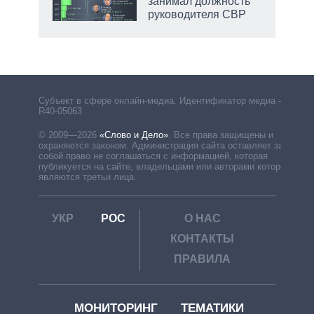
занимал должность
руководителя СВР
Субъект в сфере онлайн-медиа. Идентификатор медиа –
R40-05063
© 2009—2026
«Слово и Дело»
.
Все права защищены и
охраняются законом. Администрация сайта оставляет за
собой право не соглашаться с информацией, которая
публикуется на сайте, владельцами или авторами которой
являются третьи лица.
УКР
РОС
О НАС
КОНТАКТЫ
ПРАВИЛА
МОНИТОРИНГ
ТЕМАТИКИ