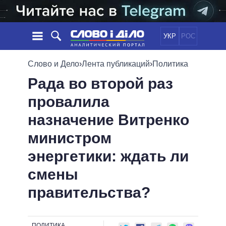
УКР
РОС
НОВОСТИ
Слово и Дело
›
Лента публикаций
›
Политика
Рада во второй раз
ОБЕЩАНИЯ
ЛЕНТА
ПОЛИТИКА
провалила
СОБЫТИЯ
ЭКОНОМИКА
ПОЛИТИКИ
назначение Витренко
СТАТЬИ
ОБЩЕСТВО
ИНФОГРАФИКА
МНЕНИЯ
МИР
ВСЕ ПОЛИТИКИ
министром
ОБЗОРЫ
ПРЕЗИДЕНТ И ОФИС
энергетики: ждать ли
ВИДЕО
ДАЙДЖЕСТЫ
ВЕРХОВНАЯ РАДА
смены
ПОДДЕРЖАТЬ
КАБИНЕТ МИНИСТРОВ
правительства?
ГЛАВЫ ОБЛАДМИНИСТРАЦИЙ
СРАВНЕНИЕ ПОЛИТИКОВ
МЭРЫ
ВСЕ ПЕРСОНЫ
ПОЛИТИКА