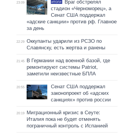
Враг обстрелял
ИТОГИ
23:09
стадион «Черноморец», а
Сенат США поддержал
«адские санкции» против рф. Главное
за день
Оккупанты ударили из РСЗО по
22:29
Славянску, есть жертва и ранены
В Германии над военной базой, где
21:45
ремонтируют системы Patriot,
заметили неизвестные БПЛА
Сенат США поддержал
20:55
законопроект об «адских
санкциях» против россии
Миграционный кризис в Сеуте:
20:19
Италия пока не будет отменять
пограничный контроль с Испанией