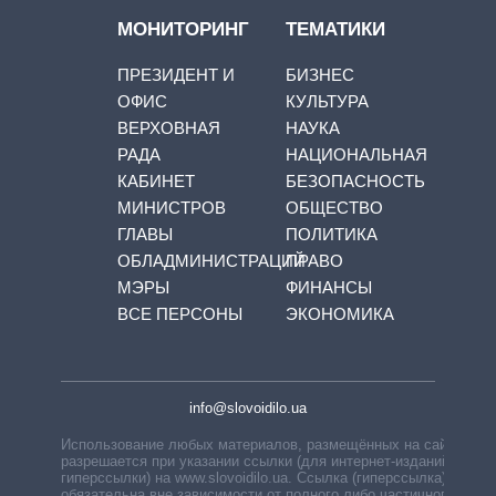
МОНИТОРИНГ
ТЕМАТИКИ
ПРЕЗИДЕНТ И
БИЗНЕС
ОФИС
КУЛЬТУРА
ВЕРХОВНАЯ
НАУКА
РАДА
НАЦИОНАЛЬНАЯ
КАБИНЕТ
БЕЗОПАСНОСТЬ
МИНИСТРОВ
ОБЩЕСТВО
ГЛАВЫ
ПОЛИТИКА
ОБЛАДМИНИСТРАЦИЙ
ПРАВО
МЭРЫ
ФИНАНСЫ
ВСЕ ПЕРСОНЫ
ЭКОНОМИКА
info@slovoidilo.ua
Использование любых материалов, размещённых на сайте,
разрешается при указании ссылки (для интернет-изданий —
гиперссылки) на www.slovoidilo.ua. Ссылка (гиперссылка)
обязательна вне зависимости от полного либо частичного