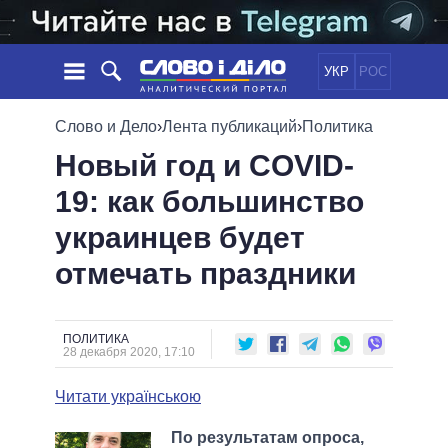
УКР
РОС
НОВОСТИ
Слово и Дело
›
Лента публикаций
›
Политика
Новый год и COVID-
ОБЕЩАНИЯ
ЛЕНТА
ПОЛИТИКА
19: как большинство
СОБЫТИЯ
ЭКОНОМИКА
ПОЛИТИКИ
украинцев будет
СТАТЬИ
ОБЩЕСТВО
ИНФОГРАФИКА
МНЕНИЯ
МИР
ВСЕ ПОЛИТИКИ
отмечать праздники
ОБЗОРЫ
ПРЕЗИДЕНТ И ОФИС
ВИДЕО
ДАЙДЖЕСТЫ
ВЕРХОВНАЯ РАДА
ПОЛИТИКА
ПОДДЕРЖАТЬ
КАБИНЕТ МИНИСТРОВ
28 декабря 2020, 17:10
ГЛАВЫ ОБЛАДМИНИСТРАЦИЙ
СРАВНЕНИЕ ПОЛИТИКОВ
Читати українською
МЭРЫ
ВСЕ ПЕРСОНЫ
По результатам опроса,