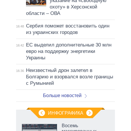
указание на «свободную
охоту» в Херсонской
области – ОВА
Сербия поможет восстановить один
16:48
из украинских городов
ЕС выделил дополнительные 30 млн
16:42
евро на поддержку энергетики
Украины
Неизвестный дрон залетел в
16:36
Болгарию и взорвался возле границы
с Румынией
Больше новостей
ИНФОГРАФИКА
 5
Восемь