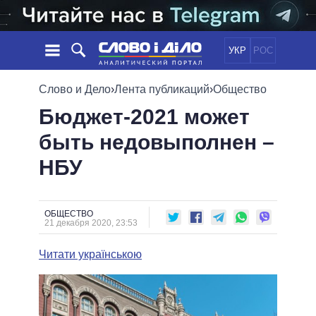
УКР
РОС
НОВОСТИ
Слово и Дело
›
Лента публикаций
›
Общество
Бюджет-2021 может
ОБЕЩАНИЯ
ЛЕНТА
ПОЛИТИКА
быть недовыполнен –
СОБЫТИЯ
ЭКОНОМИКА
ПОЛИТИКИ
НБУ
СТАТЬИ
ОБЩЕСТВО
ИНФОГРАФИКА
МНЕНИЯ
МИР
ВСЕ ПОЛИТИКИ
ОБЗОРЫ
ПРЕЗИДЕНТ И ОФИС
ВИДЕО
ОБЩЕСТВО
ДАЙДЖЕСТЫ
21 декабря 2020, 23:53
ВЕРХОВНАЯ РАДА
ПОДДЕРЖАТЬ
КАБИНЕТ МИНИСТРОВ
Читати українською
ГЛАВЫ ОБЛАДМИНИСТРАЦИЙ
СРАВНЕНИЕ ПОЛИТИКОВ
МЭРЫ
ВСЕ ПЕРСОНЫ