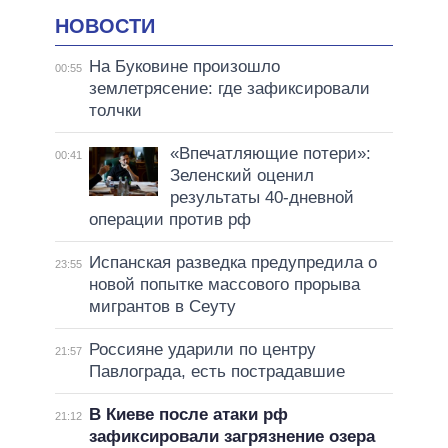
НОВОСТИ
На Буковине произошло
00:55
землетрясение: где зафиксировали
толчки
«Впечатляющие потери»:
00:41
Зеленский оценил
результаты 40-дневной
операции против рф
Испанская разведка предупредила о
23:55
новой попытке массового прорыва
мигрантов в Сеуту
Россияне ударили по центру
21:57
Павлограда, есть пострадавшие
В Киеве после атаки рф
21:12
зафиксировали загрязнение озера