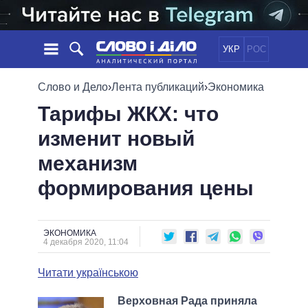
УКР
РОС
НОВОСТИ
Слово и Дело
›
Лента публикаций
›
Экономика
Тарифы ЖКХ: что
ОБЕЩАНИЯ
ЛЕНТА
ПОЛИТИКА
изменит новый
СОБЫТИЯ
ЭКОНОМИКА
ПОЛИТИКИ
механизм
СТАТЬИ
ОБЩЕСТВО
ИНФОГРАФИКА
МНЕНИЯ
МИР
ВСЕ ПОЛИТИКИ
формирования цены
ОБЗОРЫ
ПРЕЗИДЕНТ И ОФИС
ВИДЕО
ДАЙДЖЕСТЫ
ВЕРХОВНАЯ РАДА
ЭКОНОМИКА
ПОДДЕРЖАТЬ
КАБИНЕТ МИНИСТРОВ
4 декабря 2020, 11:04
ГЛАВЫ ОБЛАДМИНИСТРАЦИЙ
СРАВНЕНИЕ ПОЛИТИКОВ
Читати українською
МЭРЫ
ВСЕ ПЕРСОНЫ
Верховная Рада приняла