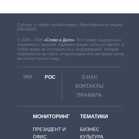
Субъект в сфере онлайн-медиа. Идентификатор медиа –
R40-05063
© 2009—2026
«Слово и Дело»
.
Все права защищены и
охраняются законом. Администрация сайта оставляет за
собой право не соглашаться с информацией, которая
публикуется на сайте, владельцами или авторами которой
являются третьи лица.
УКР
РОС
О НАС
КОНТАКТЫ
ПРАВИЛА
МОНИТОРИНГ
ТЕМАТИКИ
ПРЕЗИДЕНТ И
БИЗНЕС
ОФИС
КУЛЬТУРА