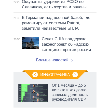
Оккупанты ударили из РСЗО по
22:29
Славянску, есть жертва и ранены
В Германии над военной базой, где
21:45
ремонтируют системы Patriot,
заметили неизвестные БПЛА
Сенат США поддержал
20:55
законопроект об «адских
санкциях» против россии
Больше новостей
ИНФОГРАФИКА
еля
От 1 месяца – до 5
лет: кто и как долго
занимал должность
руководителя СВР
маги