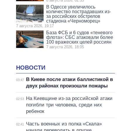
8 августа 2026, 02:53
В Одессе увеличилось
количество пострадавших из-
за российских обстрелов
стадиона «Черноморец»
7 августа 2026, 19:17
База ФСБ и 6 судов «теневого
флота»: СБС атаковали более
100 вражеских целей россиян
7 августа 2026, 18:05
НОВОСТИ
В Киеве после атаки баллистикой в
03:47
двух районах произошли пожары
На Киевщине из-за российской атаки
02:53
погибли три человека, среди них
ребенок
Часть военных из полка «Скала»
02:41
начали переводить в другие