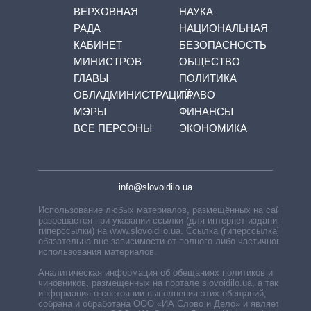
ВЕРХОВНАЯ
НАУКА
РАДА
НАЦИОНАЛЬНАЯ
КАБИНЕТ
БЕЗОПАСНОСТЬ
МИНИСТРОВ
ОБЩЕСТВО
ГЛАВЫ
ПОЛИТИКА
ОБЛАДМИНИСТРАЦИЙ
ПРАВО
МЭРЫ
ФИНАНСЫ
ВСЕ ПЕРСОНЫ
ЭКОНОМИКА
info@slovoidilo.ua
Использование любых материалов, размещённых на сайте,
разрешается при указании ссылки (для интернет-изданий —
гиперссылки) на www.slovoidilo.ua. Ссылка (гиперссылка)
обязательна вне зависимости от полного либо частичного
использования материалов.
Аналитическая информация об обещаниях политиков и
чиновников, размещенных на портале slovoidilo.ua, а также
информация о состоянии выполнения этих обещаний,
собрана и обработана ООО «ИА Слово и Дело» и является