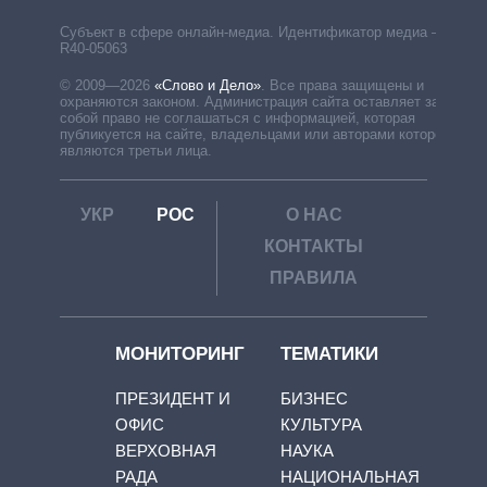
Субъект в сфере онлайн-медиа. Идентификатор медиа –
R40-05063
© 2009—2026
«Слово и Дело»
.
Все права защищены и
охраняются законом. Администрация сайта оставляет за
собой право не соглашаться с информацией, которая
публикуется на сайте, владельцами или авторами которой
являются третьи лица.
УКР
РОС
О НАС
КОНТАКТЫ
ПРАВИЛА
МОНИТОРИНГ
ТЕМАТИКИ
ПРЕЗИДЕНТ И
БИЗНЕС
ОФИС
КУЛЬТУРА
ВЕРХОВНАЯ
НАУКА
РАДА
НАЦИОНАЛЬНАЯ