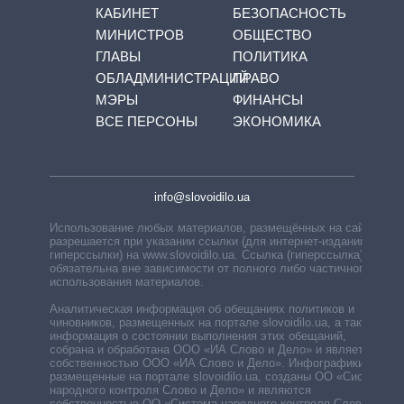
КАБИНЕТ
БЕЗОПАСНОСТЬ
МИНИСТРОВ
ОБЩЕСТВО
ГЛАВЫ
ПОЛИТИКА
ОБЛАДМИНИСТРАЦИЙ
ПРАВО
МЭРЫ
ФИНАНСЫ
ВСЕ ПЕРСОНЫ
ЭКОНОМИКА
info@slovoidilo.ua
Использование любых материалов, размещённых на сайте,
разрешается при указании ссылки (для интернет-изданий —
гиперссылки) на www.slovoidilo.ua. Ссылка (гиперссылка)
обязательна вне зависимости от полного либо частичного
использования материалов.
Аналитическая информация об обещаниях политиков и
чиновников, размещенных на портале slovoidilo.ua, а также
информация о состоянии выполнения этих обещаний,
собрана и обработана ООО «ИА Слово и Дело» и является
собственностью ООО «ИА Слово и Дело». Инфографики,
размещенные на портале slovoidilo.ua, созданы ОО «Система
народного контроля Слово и Дело» и являются
собственностью ОО «Система народного контроля Слово и