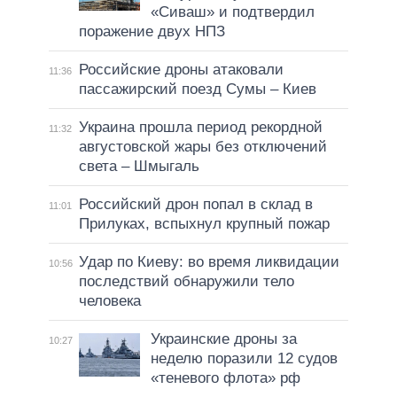
«Сиваш» и подтвердил
поражение двух НПЗ
Российские дроны атаковали
11:36
пассажирский поезд Сумы – Киев
Украина прошла период рекордной
11:32
августовской жары без отключений
света – Шмыгаль
Российский дрон попал в склад в
11:01
Прилуках, вспыхнул крупный пожар
Удар по Киеву: во время ликвидации
10:56
последствий обнаружили тело
человека
Украинские дроны за
10:27
неделю поразили 12 судов
«теневого флота» рф