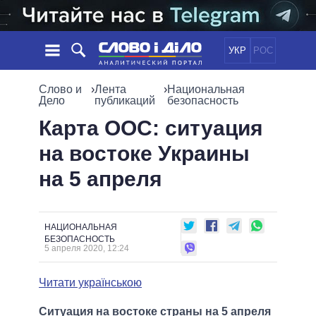
УКР
РОС
НОВОСТИ
Слово и
›
Лента
›
Национальная
Дело
публикаций
безопасность
ОБЕЩАНИЯ
ЛЕНТА
ПОЛИТИКА
Карта ООС: ситуация
СОБЫТИЯ
ЭКОНОМИКА
на востоке Украины
ПОЛИТИКИ
СТАТЬИ
ОБЩЕСТВО
на 5 апреля
ИНФОГРАФИКА
МНЕНИЯ
МИР
ВСЕ ПОЛИТИКИ
ОБЗОРЫ
ПРЕЗИДЕНТ И ОФИС
ВИДЕО
ДАЙДЖЕСТЫ
ВЕРХОВНАЯ РАДА
НАЦИОНАЛЬНАЯ
БЕЗОПАСНОСТЬ
ПОДДЕРЖАТЬ
КАБИНЕТ МИНИСТРОВ
5 апреля 2020, 12:24
ГЛАВЫ ОБЛАДМИНИСТРАЦИЙ
СРАВНЕНИЕ ПОЛИТИКОВ
Читати українською
МЭРЫ
ВСЕ ПЕРСОНЫ
Ситуация на востоке страны на 5 апреля