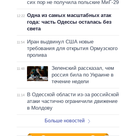
сих пор не получила польские МиГ-29
Одна из самых масштабных атак
12:22
года: часть Одессы осталась без
света
Иран выдвинул США новые
11:54
требования для открытия Ормузского
пролива
Зеленский рассказал, чем
11:48
россия била по Украине в
течение недели
В Одесской области из-за российской
11:14
атаки частично ограничили движение
в Молдову
Больше новостей