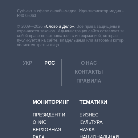
Субъект в сфере онлайн-медиа. Идентификатор медиа –
R40-05063
© 2009—2026
«Слово и Дело»
.
Все права защищены и
охраняются законом. Администрация сайта оставляет за
собой право не соглашаться с информацией, которая
публикуется на сайте, владельцами или авторами которой
являются третьи лица.
УКР
РОС
О НАС
КОНТАКТЫ
ПРАВИЛА
МОНИТОРИНГ
ТЕМАТИКИ
ПРЕЗИДЕНТ И
БИЗНЕС
ОФИС
КУЛЬТУРА
ВЕРХОВНАЯ
НАУКА
РАДА
НАЦИОНАЛЬНАЯ