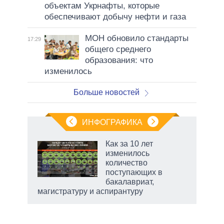
объектам Укрнафты, которые
обеспечивают добычу нефти и газа
МОН обновило стандарты
17:29
общего среднего
образования: что
изменилось
Больше новостей
ИНФОГРАФИКА
 как
Как за 10 лет
чипы
изменилось
ды и
количество
т на
поступающих в
бакалавриат,
магистратуру и аспирантуру