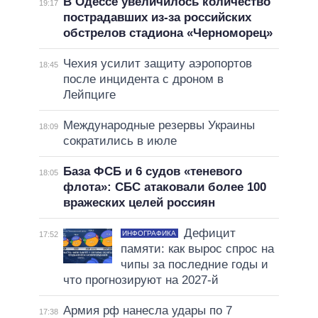
В Одессе увеличилось количество
19:17
пострадавших из-за российских
обстрелов стадиона «Черноморец»
Чехия усилит защиту аэропортов
18:45
после инцидента с дроном в
Лейпциге
Международные резервы Украины
18:09
сократились в июле
База ФСБ и 6 судов «теневого
18:05
флота»: СБС атаковали более 100
вражеских целей россиян
Дефицит
ИНФОГРАФИКА
17:52
памяти: как вырос спрос на
чипы за последние годы и
что прогнозируют на 2027-й
Армия рф нанесла удары по 7
17:38