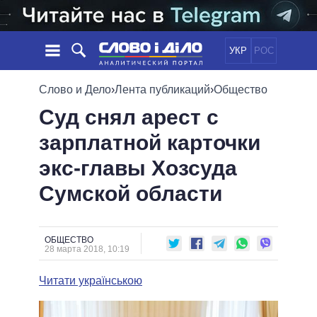
УКР
РОС
НОВОСТИ
Слово и Дело
›
Лента публикаций
›
Общество
Суд снял арест с
ОБЕЩАНИЯ
ЛЕНТА
ПОЛИТИКА
зарплатной карточки
СОБЫТИЯ
ЭКОНОМИКА
ПОЛИТИКИ
экс-главы Хозсуда
СТАТЬИ
ОБЩЕСТВО
ИНФОГРАФИКА
МНЕНИЯ
МИР
ВСЕ ПОЛИТИКИ
Сумской области
ОБЗОРЫ
ПРЕЗИДЕНТ И ОФИС
ВИДЕО
ДАЙДЖЕСТЫ
ВЕРХОВНАЯ РАДА
ОБЩЕСТВО
ПОДДЕРЖАТЬ
КАБИНЕТ МИНИСТРОВ
28 марта 2018, 10:19
ГЛАВЫ ОБЛАДМИНИСТРАЦИЙ
СРАВНЕНИЕ ПОЛИТИКОВ
Читати українською
МЭРЫ
ВСЕ ПЕРСОНЫ