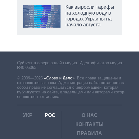
Как выросли тарифы
на холодную воду в
городах Украины на
начало августа
рф
Субъект в сфере онлайн-медиа. Идентификатор медиа –
R40-05063
© 2009—2026
«Слово и Дело»
.
Все права защищены и
охраняются законом. Администрация сайта оставляет за
собой право не соглашаться с информацией, которая
публикуется на сайте, владельцами или авторами которой
являются третьи лица.
УКР
РОС
О НАС
КОНТАКТЫ
ПРАВИЛА