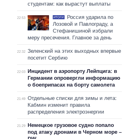
студентам: как вырастут выплаты
Россия ударила по
ИТОГИ
22:53
Лозовой и Павлограду, а
Стефанишиной избрали
меру пресечения. Главное за день
Зеленский на этих выходных впервые
22:32
посетит Сербию
Инцидент в аэропорту Лейпцига: в
22:03
Германии опровергли информацию
о боеприпасах на борту самолета
Отдельные списки для зимы и лета:
21:49
Кабмин изменит правила
распределения электроэнергии
Немецкое грузовое судно попало
21:29
под атаку дронами в Черном море –
DW