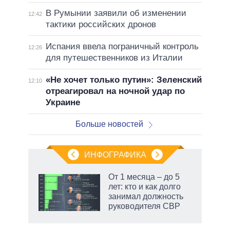
В Румынии заявили об изменении
12:42
тактики российских дронов
Испания ввела пограничный контроль
12:26
для путешественников из Италии
«Не хочет только путин»: Зеленский
12:10
отреагировал на ночной удар по
Украине
Больше новостей
ИНФОГРАФИКА
 как
От 1 месяца – до 5
чипы
лет: кто и как долго
ды и
занимал должность
т на
руководителя СВР