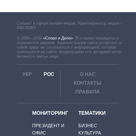
Субъект в сфере онлайн-медиа. Идентификатор медиа –
R40-05063
© 2009—2026
«Слово и Дело»
.
Все права защищены и
охраняются законом. Администрация сайта оставляет за
собой право не соглашаться с информацией, которая
публикуется на сайте, владельцами или авторами которой
являются третьи лица.
УКР
РОС
О НАС
КОНТАКТЫ
ПРАВИЛА
МОНИТОРИНГ
ТЕМАТИКИ
ПРЕЗИДЕНТ И
БИЗНЕС
ОФИС
КУЛЬТУРА