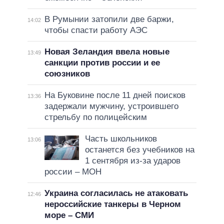
В Румынии затопили две баржи,
14:02
чтобы спасти работу АЭС
Новая Зеландия ввела новые
13:49
санкции против россии и ее
союзников
На Буковине после 11 дней поисков
13:36
задержали мужчину, устроившего
стрельбу по полицейским
Часть школьников
13:06
останется без учебников на
1 сентября из-за ударов
россии – МОН
Украина согласилась не атаковать
12:46
нероссийские танкеры в Черном
море – СМИ