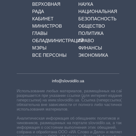
ВЕРХОВНАЯ
НАУКА
РАДА
НАЦИОНАЛЬНАЯ
КАБИНЕТ
БЕЗОПАСНОСТЬ
МИНИСТРОВ
ОБЩЕСТВО
ГЛАВЫ
ПОЛИТИКА
ОБЛАДМИНИСТРАЦИЙ
ПРАВО
МЭРЫ
ФИНАНСЫ
ВСЕ ПЕРСОНЫ
ЭКОНОМИКА
info@slovoidilo.ua
Использование любых материалов, размещённых на сайте,
разрешается при указании ссылки (для интернет-изданий —
гиперссылки) на www.slovoidilo.ua. Ссылка (гиперссылка)
обязательна вне зависимости от полного либо частичного
использования материалов.
Аналитическая информация об обещаниях политиков и
чиновников, размещенных на портале slovoidilo.ua, а также
информация о состоянии выполнения этих обещаний,
собрана и обработана ООО «ИА Слово и Дело» и является