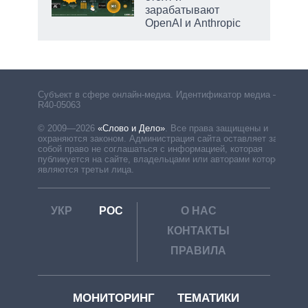
зарабатывают
OpenAI и Anthropic
рф
Субъект в сфере онлайн-медиа. Идентификатор медиа –
R40-05063
© 2009—2026
«Слово и Дело»
.
Все права защищены и
охраняются законом. Администрация сайта оставляет за
собой право не соглашаться с информацией, которая
публикуется на сайте, владельцами или авторами которой
являются третьи лица.
УКР
РОС
О НАС
КОНТАКТЫ
ПРАВИЛА
МОНИТОРИНГ
ТЕМАТИКИ