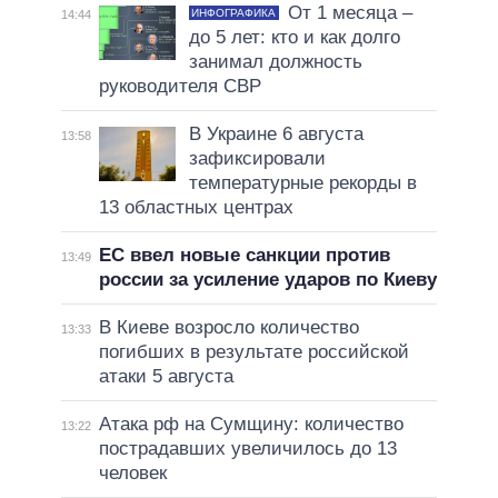
От 1 месяца –
ИНФОГРАФИКА
14:44
до 5 лет: кто и как долго
занимал должность
руководителя СВР
В Украине 6 августа
13:58
зафиксировали
температурные рекорды в
13 областных центрах
ЕС ввел новые санкции против
13:49
россии за усиление ударов по Киеву
В Киеве возросло количество
13:33
погибших в результате российской
атаки 5 августа
Атака рф на Сумщину: количество
13:22
пострадавших увеличилось до 13
человек