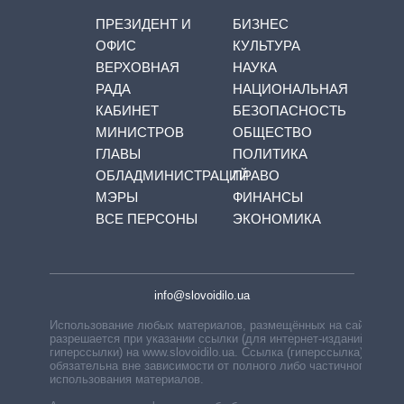
ПРЕЗИДЕНТ И
БИЗНЕС
ОФИС
КУЛЬТУРА
ВЕРХОВНАЯ
НАУКА
РАДА
НАЦИОНАЛЬНАЯ
КАБИНЕТ
БЕЗОПАСНОСТЬ
МИНИСТРОВ
ОБЩЕСТВО
ГЛАВЫ
ПОЛИТИКА
ОБЛАДМИНИСТРАЦИЙ
ПРАВО
МЭРЫ
ФИНАНСЫ
ВСЕ ПЕРСОНЫ
ЭКОНОМИКА
info@slovoidilo.ua
Использование любых материалов, размещённых на сайте,
разрешается при указании ссылки (для интернет-изданий —
гиперссылки) на www.slovoidilo.ua. Ссылка (гиперссылка)
обязательна вне зависимости от полного либо частичного
использования материалов.