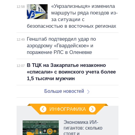
«Укрзализныця» изменила
12:58
маршруты ряда поездов из-
за ситуации с
безопасностью в восточных регионах
Генштаб подтвердил удар по
12:49
аэродрому «Гвардейское» и
поражение РЛС в Оленевке
В ТЦК на Закарпатье незаконно
12:07
«списали» с воинского учета более
1,5 тысячи мужчин
Больше новостей
ИНФОГРАФИКА
еля
Экономика ИИ-
гигантов: сколько
стоят и