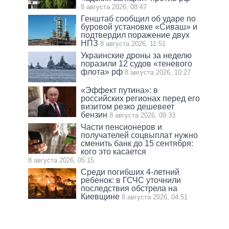
8 августа 2026, 08:47
Генштаб сообщил об ударе по
буровой установке «Сиваш» и
подтвердил поражение двух
НПЗ
8 августа 2026, 11:51
Украинские дроны за неделю
поразили 12 судов «теневого
флота» рф
8 августа 2026, 10:27
«Эффект путина»: в
российских регионах перед его
визитом резко дешевеет
бензин
8 августа 2026, 09:33
Части пенсионеров и
получателей соцвыплат нужно
сменить банк до 15 сентября:
кого это касается
8 августа 2026, 05:15
Среди погибших 4-летний
ребенок: в ГСЧС уточнили
последствия обстрела на
Киевщине
8 августа 2026, 04:51