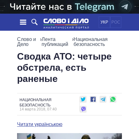
УКР
РОС
НОВОСТИ
Слово и
›
Лента
›
Национальная
Дело
публикаций
безопасность
ОБЕЩАНИЯ
ЛЕНТА
ПОЛИТИКА
Сводка АТО: четыре
СОБЫТИЯ
ЭКОНОМИКА
обстрела, есть
ПОЛИТИКИ
СТАТЬИ
ОБЩЕСТВО
раненые
ИНФОГРАФИКА
МНЕНИЯ
МИР
ВСЕ ПОЛИТИКИ
ОБЗОРЫ
ПРЕЗИДЕНТ И ОФИС
ВИДЕО
ДАЙДЖЕСТЫ
ВЕРХОВНАЯ РАДА
НАЦИОНАЛЬНАЯ
БЕЗОПАСНОСТЬ
ПОДДЕРЖАТЬ
КАБИНЕТ МИНИСТРОВ
14 марта 2018, 07:40
ГЛАВЫ ОБЛАДМИНИСТРАЦИЙ
СРАВНЕНИЕ ПОЛИТИКОВ
Читати українською
МЭРЫ
ВСЕ ПЕРСОНЫ