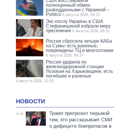
США восстановили
полноценный обмен
разведданными с Украиной –
Politico
6 августа 2026, 09:12
Экс-послу Украины в США
Стефанишиной избрали меру
пресечения
6 августа 2026, 09:51
Россия сбросила четыре КАБа
на Сумы: есть раненые,
повреждены ТЦ и многоэтажки
6 августа 2026, 04:37
Россия ударила по
железнодорожной станции
Лозовая на Харьковщине, есть
погибшие и раненые
6 августа 2026, 10:10
НОВОСТИ
Трамп пригрозил тюрьмой
11:34
тем, кто рассказывает СМИ
о дефиците боеприпасов в