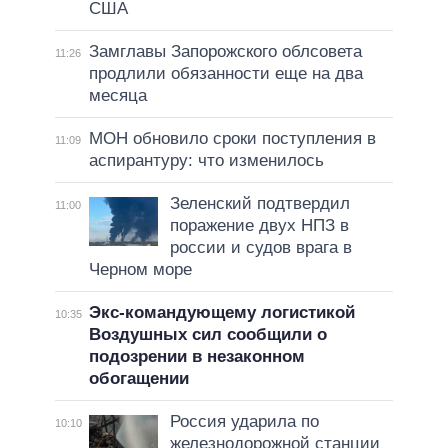
США
Замглавы Запорожского облсовета
11:26
продлили обязанности еще на два
месяца
МОН обновило сроки поступления в
11:09
аспирантуру: что изменилось
Зеленский подтвердил
11:00
поражение двух НПЗ в
россии и судов врага в
Черном море
Экс-командующему логистикой
10:35
Воздушных сил сообщили о
подозрении в незаконном
обогащении
Россия ударила по
10:10
железнодорожной станции