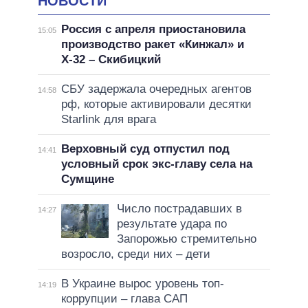
НОВОСТИ
Россия с апреля приостановила
15:05
производство ракет «Кинжал» и
Х-32 – Скибицкий
СБУ задержала очередных агентов
14:58
рф, которые активировали десятки
Starlink для врага
Верховный суд отпустил под
14:41
условный срок экс-главу села на
Сумщине
Число пострадавших в
14:27
результате удара по
Запорожью стремительно
возросло, среди них – дети
В Украине вырос уровень топ-
14:19
коррупции – глава САП