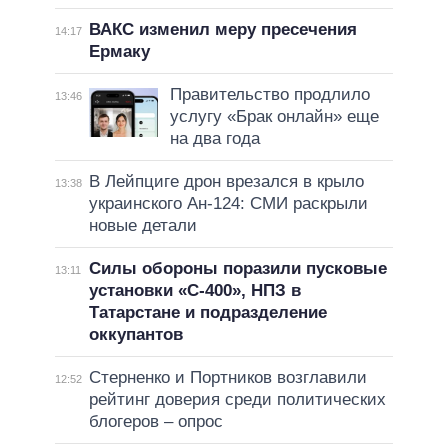
ВАКС изменил меру пресечения
14:17
Ермаку
Правительство продлило
13:46
услугу «Брак онлайн» еще
на два года
В Лейпциге дрон врезался в крыло
13:38
украинского Ан-124: СМИ раскрыли
новые детали
Силы обороны поразили пусковые
13:11
установки «С-400», НПЗ в
Татарстане и подразделение
оккупантов
Стерненко и Портников возглавили
12:52
рейтинг доверия среди политических
блогеров – опрос