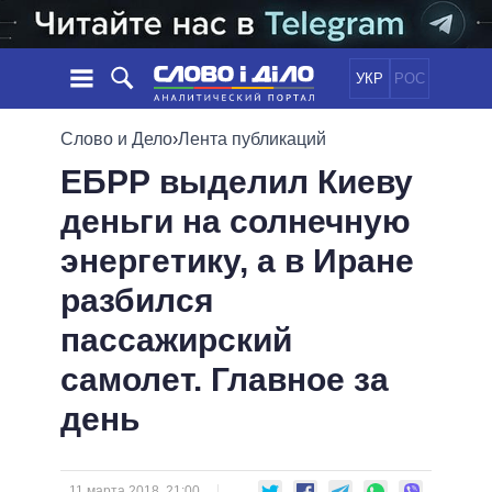
УКР
РОС
НОВОСТИ
Слово и Дело
›
Лента публикаций
ЕБРР выделил Киеву
ОБЕЩАНИЯ
ЛЕНТА
ПОЛИТИКА
деньги на солнечную
СОБЫТИЯ
ЭКОНОМИКА
ПОЛИТИКИ
энергетику, а в Иране
СТАТЬИ
ОБЩЕСТВО
ИНФОГРАФИКА
МНЕНИЯ
МИР
ВСЕ ПОЛИТИКИ
разбился
ОБЗОРЫ
ПРЕЗИДЕНТ И ОФИС
пассажирский
ВИДЕО
ДАЙДЖЕСТЫ
ВЕРХОВНАЯ РАДА
самолет. Главное за
ПОДДЕРЖАТЬ
КАБИНЕТ МИНИСТРОВ
день
ГЛАВЫ ОБЛАДМИНИСТРАЦИЙ
СРАВНЕНИЕ ПОЛИТИКОВ
МЭРЫ
ВСЕ ПЕРСОНЫ
11 марта 2018, 21:00