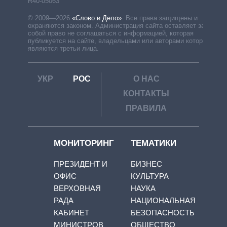
R40-05063
© 2009—2026
«Слово и Дело»
.
Все права защищены и
охраняются законом. Администрация сайта оставляет за
собой право не соглашаться с информацией, которая
публикуется на сайте, владельцами или авторами которой
являются третьи лица.
УКР
РОС
О НАС
КОНТАКТЫ
ПРАВИЛА
МОНИТОРИНГ
ТЕМАТИКИ
ПРЕЗИДЕНТ И
БИЗНЕС
ОФИС
КУЛЬТУРА
ВЕРХОВНАЯ
НАУКА
РАДА
НАЦИОНАЛЬНАЯ
КАБИНЕТ
БЕЗОПАСНОСТЬ
МИНИСТРОВ
ОБЩЕСТВО