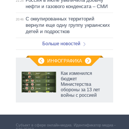
Россия в июле увеличила добычу
21:25
нефти и газового конденсата – СМИ
С оккупированных территорий
20:46
вернули еще одну группу украинских
детей и подростков
Больше новостей
ИНФОГРАФИКА
еля
Как изменился
бюджет
Министерства
обороны за 13 лет
войны с россией
рф
Субъект в сфере онлайн-медиа. Идентификатор медиа –