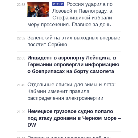
Россия ударила по
ИТОГИ
22:53
Лозовой и Павлограду, а
Стефанишиной избрали
меру пресечения. Главное за день
Зеленский на этих выходных впервые
22:32
посетит Сербию
Инцидент в аэропорту Лейпцига: в
22:03
Германии опровергли информацию
о боеприпасах на борту самолета
Отдельные списки для зимы и лета:
21:49
Кабмин изменит правила
распределения электроэнергии
Немецкое грузовое судно попало
21:29
под атаку дронами в Черном море –
DW