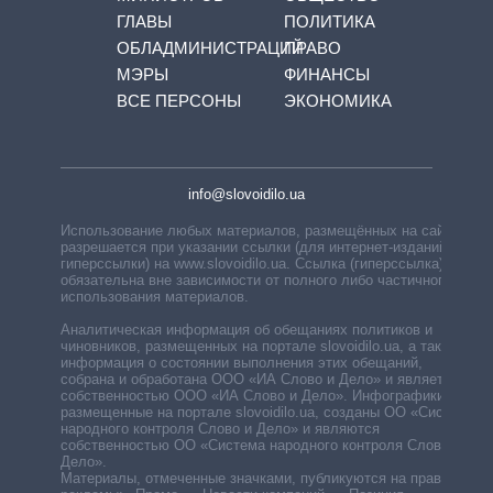
ГЛАВЫ
ПОЛИТИКА
ОБЛАДМИНИСТРАЦИЙ
ПРАВО
МЭРЫ
ФИНАНСЫ
ВСЕ ПЕРСОНЫ
ЭКОНОМИКА
info@slovoidilo.ua
Использование любых материалов, размещённых на сайте,
разрешается при указании ссылки (для интернет-изданий —
гиперссылки) на www.slovoidilo.ua. Ссылка (гиперссылка)
обязательна вне зависимости от полного либо частичного
использования материалов.
Аналитическая информация об обещаниях политиков и
чиновников, размещенных на портале slovoidilo.ua, а также
информация о состоянии выполнения этих обещаний,
собрана и обработана ООО «ИА Слово и Дело» и является
собственностью ООО «ИА Слово и Дело». Инфографики,
размещенные на портале slovoidilo.ua, созданы ОО «Система
народного контроля Слово и Дело» и являются
собственностью ОО «Система народного контроля Слово и
Дело».
Материалы, отмеченные значками, публикуются на правах