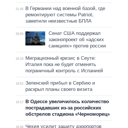
В Германии над военной базой, где
21:45
ремонтируют системы Patriot,
заметили неизвестные БПЛА
Сенат США поддержал
20:55
законопроект об «адских
санкциях» против россии
Миграционный кризис в Сеуте:
20:19
Италия пока не будет отменять
пограничный контроль с Испанией
Зеленский прибыл в Сербию и
19:52
раскрыл планы своего визита
В Одессе увеличилось количество
19:17
пострадавших из-за российских
обстрелов стадиона «Черноморец»
Чехия усилит защиту аэропортов
18:45