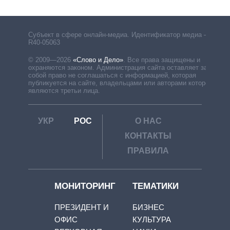
Субъект в сфере онлайн-медиа. Идентификатор медиа –
R40-05063
© 2009—2026
«Слово и Дело»
.
Все права защищены и
охраняются законом. Администрация сайта оставляет за
собой право не соглашаться с информацией, которая
публикуется на сайте, владельцами или авторами которой
являются третьи лица.
УКР
РОС
О НАС
КОНТАКТЫ
ПРАВИЛА
МОНИТОРИНГ
ТЕМАТИКИ
ПРЕЗИДЕНТ И
БИЗНЕС
ОФИС
КУЛЬТУРА