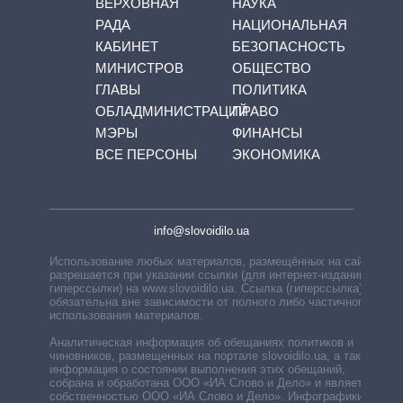
ВЕРХОВНАЯ
НАУКА
РАДА
НАЦИОНАЛЬНАЯ
КАБИНЕТ
БЕЗОПАСНОСТЬ
МИНИСТРОВ
ОБЩЕСТВО
ГЛАВЫ
ПОЛИТИКА
ОБЛАДМИНИСТРАЦИЙ
ПРАВО
МЭРЫ
ФИНАНСЫ
ВСЕ ПЕРСОНЫ
ЭКОНОМИКА
info@slovoidilo.ua
Использование любых материалов, размещённых на сайте,
разрешается при указании ссылки (для интернет-изданий —
гиперссылки) на www.slovoidilo.ua. Ссылка (гиперссылка)
обязательна вне зависимости от полного либо частичного
использования материалов.
Аналитическая информация об обещаниях политиков и
чиновников, размещенных на портале slovoidilo.ua, а также
информация о состоянии выполнения этих обещаний,
собрана и обработана ООО «ИА Слово и Дело» и является
собственностью ООО «ИА Слово и Дело». Инфографики,