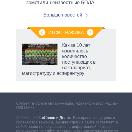
заметили неизвестные БПЛА
Больше новостей
ИНФОГРАФИКА
 5
Как за 10 лет
го
изменилось
сть
количество
ВР
поступающих в
бакалавриат,
магистратуру и аспирантуру
Субъект в сфере онлайн-медиа. Идентификатор медиа –
R40-05063
© 2009—2026
«Слово и Дело»
.
Все права защищены и
охраняются законом. Администрация сайта оставляет за
собой право не соглашаться с информацией, которая
публикуется на сайте, владельцами или авторами которой