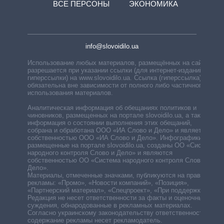
ВСЕ ПЕРСОНЫ
ЭКОНОМИКА
info@slovoidilo.ua
Использование любых материалов, размещённых на сайте,
разрешается при указании ссылки (для интернет-изданий —
гиперссылки) на www.slovoidilo.ua. Ссылка (гиперссылка)
обязательна вне зависимости от полного либо частичного
использования материалов.
Аналитическая информация об обещаниях политиков и
чиновников, размещенных на портале slovoidilo.ua, а также
информация о состоянии выполнения этих обещаний,
собрана и обработана ООО «ИА Слово и Дело» и является
собственностью ООО «ИА Слово и Дело». Инфографики,
размещенные на портале slovoidilo.ua, созданы ОО «Система
народного контроля Слово и Дело» и являются
собственностью ОО «Система народного контроля Слово и
Дело».
Материалы, отмеченные значками, публикуются на правах
рекламы: «Промо», «Новости компаний», «Позиция»,
«Партнерский материал», «Спецпроект», «При поддержке».
Редакция не несет ответственности за факты и оценочные
суждения, обнародованные в рекламных материалах.
Согласно украинскому законодательству ответственность за
содержание рекламы несет рекламодатель.