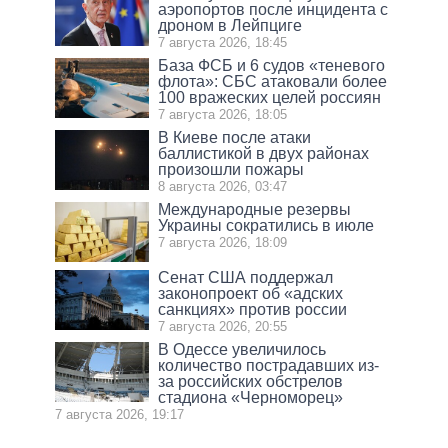
аэропортов после инцидента с
дроном в Лейпциге
7 августа 2026, 18:45
База ФСБ и 6 судов «теневого
флота»: СБС атаковали более
100 вражеских целей россиян
7 августа 2026, 18:05
В Киеве после атаки
баллистикой в двух районах
произошли пожары
8 августа 2026, 03:47
Международные резервы
Украины сократились в июле
7 августа 2026, 18:09
Сенат США поддержал
законопроект об «адских
санкциях» против россии
7 августа 2026, 20:55
В Одессе увеличилось
количество пострадавших из-
за российских обстрелов
стадиона «Черноморец»
7 августа 2026, 19:17