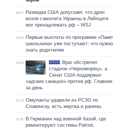
Разведка США допускает, что дрон
00:57
возле самолета Украины в Лейпциге
мог принадлежать рф – WSJ
Первые выплаты по программе «Пакет
23:56
школьника» уже поступают: что нужно
знать родителям
Враг обстрелял
ИТОГИ
23:09
стадион «Черноморец», а
Сенат США поддержал
«адские санкции» против рф. Главное
за день
Оккупанты ударили из РСЗО по
22:29
Славянску, есть жертва и ранены
В Германии над военной базой, где
21:45
ремонтируют системы Patriot,