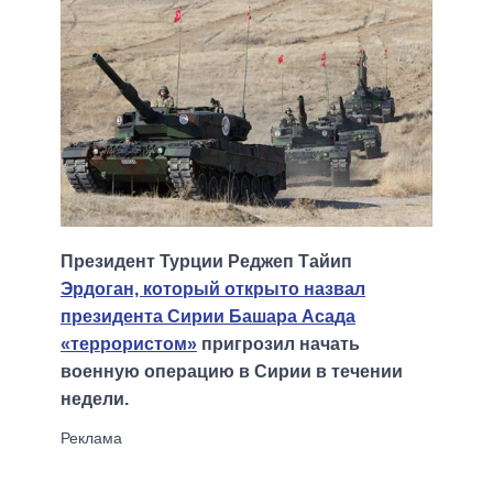
Президент Турции Реджеп Тайип
Эрдоган, который открыто назвал
президента Сирии Башара Асада
«террористом»
пригрозил начать
военную операцию в Сирии в течении
недели.