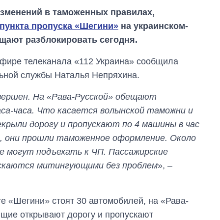
зменений в таможенных правилах,
 пункта пропуска «Шегини»
на украинском-
ещают разблокировать сегодня.
 эфире телеканала «112 Украина» сообщила
льной службы Наталья Непряхина.
вершен. На «Рава-Русской» обещают
аса-часа. Что касается волынской таможни и
рыли дорогу и пропускают по 4 машины в час
ур, они прошли таможенное оформление. Около
не могут подъехать к ЧП. Пассажирские
ускаются митингующими без проблем
», –
Сколько
картофеля
выращивали в
Украине до и во
те «Шегини» стоят 30 автомобилей, на «Рава-
время большой
войны
ющие открывают дорогу и пропускают