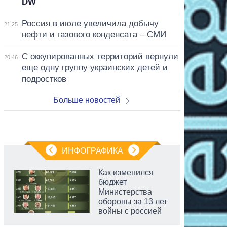
DW
Россия в июле увеличила добычу
21:25
нефти и газового конденсата – СМИ
С оккупированных территорий вернули
20:46
еще одну группу украинских детей и
подростков
Больше новостей
ИНФОГРАФИКА
Как изменился
бюджет
Министерства
обороны за 13 лет
войны с россией