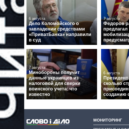
6 августа
7 августа
Дело Коломойского о
Федоров р
завладении средствами
предлагал
«ПриватБанка» направили
мобилизац
в суд
предусмат
7 августа
Минобороны получит
6 августа
данные украинцев из
Президент 
налоговой для сверки
сколько ст
воинского учета: что
присоедин
известно
созданию 
МОНИТОРИНГ