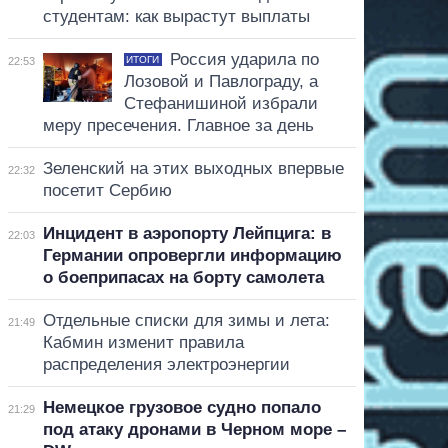
студентам: как вырастут выплаты
Россия ударила по
ИТОГИ
22:53
Лозовой и Павлограду, а
Стефанишиной избрали
меру пресечения. Главное за день
Зеленский на этих выходных впервые
22:32
посетит Сербию
Инцидент в аэропорту Лейпцига: в
22:03
Германии опровергли информацию
о боеприпасах на борту самолета
Отдельные списки для зимы и лета:
21:49
Кабмин изменит правила
распределения электроэнергии
Немецкое грузовое судно попало
21:29
под атаку дронами в Черном море –