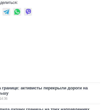
делиться:
 границе: активисты перекрыли дороги на
льшу
14:36
лила охрану границы на трех направлениях