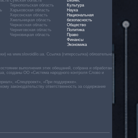
ласть
Сумская область
Бизнес
Тернопольская область
Культура
ь
Харьковская область
Наука
Херсонская область
Национальная
Хмельницкая область
безопасность
Черкасская область
Общество
Черниговская область
Политика
Черновицкая область
Право
Финансы
Экономика
) на www.slovoidilo.ua. Ссылка (гиперссылка) обязательна
состоянии выполнения этих обещаний, собрана и обработана
ua, созданы ОО «Система народного контроля Слово и
ериал», «Спецпроект», «При поддержке».
скому законодательству ответственность за содержание