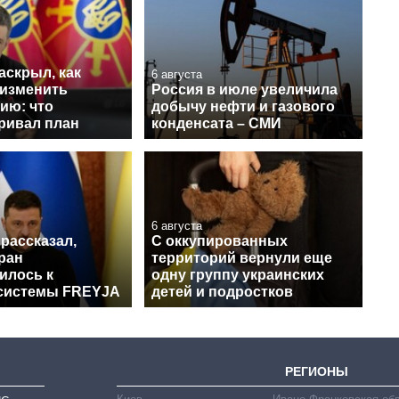
аскрыл, как
6 августа
 изменить
Россия в июле увеличила
ию: что
добычу нефти и газового
ривал план
конденсата – СМИ
6 августа
рассказал,
С оккупированных
ран
территорий вернули еще
илось к
одну группу украинских
системы FREYJA
детей и подростков
РЕГИОНЫ