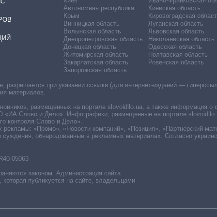
Киев
Ивано-Франковская об
ИС
Автономная республика
Киевская область
Крым
Кировоградская област
РОВ
Винницкая область
Луганская область
Волынская область
Львовская область
ЦИЙ
Днепропетровская область
Николаевская область
Донецкая область
Одесская область
Житомирская область
Полтавская область
Закарпатская область
Ровенская область
Запорожская область
 разрешается при указании ссылки (для интернет-изданий — гиперссылки
ния материалов.
овников, размещенных на портале slovoidilo.ua, а также информация о 
«ИА Слово и Дело». Инфографики, размещенные на портале slovoidilo.
о контроля Слово и Дело».
х рекламы: «Промо», «Новости компаний», «Позиция», «Партнерский мат
е суждения, обнародованные в рекламных материалах. Согласно украин
R40-05063
раняются законом. Администрация сайта
, которая публикуется на сайте, владельцами