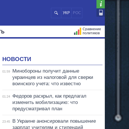
УКР
РОС
Сравнение
ТЬ
политиков
СТРАЦИЙ
МЭРЫ
ВСЕ ПЕРСОНЫ
НОВОСТИ
Минобороны получит данные
01:59
украинцев из налоговой для сверки
воинского учета: что известно
Федоров раскрыл, как предлагал
01:24
изменить мобилизацию: что
предусматривал план
В Украине анонсировали повышение
23:45
зарплат учителям и стипендий