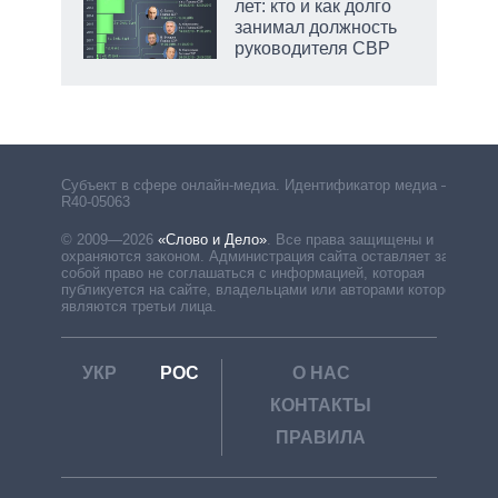
лет: кто и как долго
занимал должность
руководителя СВР
Субъект в сфере онлайн-медиа. Идентификатор медиа –
R40-05063
© 2009—2026
«Слово и Дело»
.
Все права защищены и
охраняются законом. Администрация сайта оставляет за
собой право не соглашаться с информацией, которая
публикуется на сайте, владельцами или авторами которой
являются третьи лица.
УКР
РОС
О НАС
КОНТАКТЫ
ПРАВИЛА