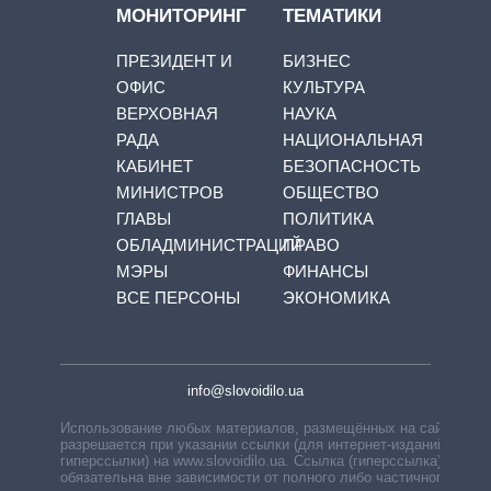
МОНИТОРИНГ
ТЕМАТИКИ
ПРЕЗИДЕНТ И
БИЗНЕС
ОФИС
КУЛЬТУРА
ВЕРХОВНАЯ
НАУКА
РАДА
НАЦИОНАЛЬНАЯ
КАБИНЕТ
БЕЗОПАСНОСТЬ
МИНИСТРОВ
ОБЩЕСТВО
ГЛАВЫ
ПОЛИТИКА
ОБЛАДМИНИСТРАЦИЙ
ПРАВО
МЭРЫ
ФИНАНСЫ
ВСЕ ПЕРСОНЫ
ЭКОНОМИКА
info@slovoidilo.ua
Использование любых материалов, размещённых на сайте,
разрешается при указании ссылки (для интернет-изданий —
гиперссылки) на www.slovoidilo.ua. Ссылка (гиперссылка)
обязательна вне зависимости от полного либо частичного