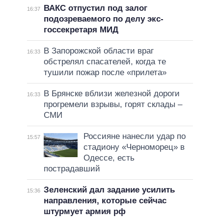
ВАКС отпустил под залог
16:37
подозреваемого по делу экс-
госсекретаря МИД
В Запорожской области враг
16:33
обстрелял спасателей, когда те
тушили пожар после «прилета»
В Брянске вблизи железной дороги
16:33
прогремели взрывы, горят склады –
СМИ
Россияне нанесли удар по
15:57
стадиону «Черноморец» в
Одессе, есть
пострадавший
Зеленский дал задание усилить
15:36
направления, которые сейчас
штурмует армия рф