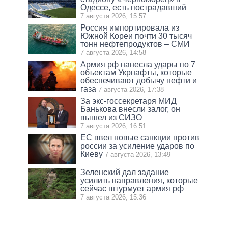
Одессе, есть пострадавший
7 августа 2026, 15:57
Россия импортировала из
Южной Кореи почти 30 тысяч
тонн нефтепродуктов – СМИ
7 августа 2026, 14:58
Армия рф нанесла удары по 7
объектам Укрнафты, которые
обеспечивают добычу нефти и
газа
7 августа 2026, 17:38
За экс-госсекретаря МИД
Банькова внесли залог, он
вышел из СИЗО
7 августа 2026, 16:51
ЕС ввел новые санкции против
россии за усиление ударов по
Киеву
7 августа 2026, 13:49
Зеленский дал задание
усилить направления, которые
сейчас штурмует армия рф
7 августа 2026, 15:36