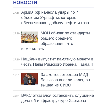
НОВОСТИ
Армия рф нанесла удары по 7
17:38
объектам Укрнафты, которые
обеспечивают добычу нефти и газа
МОН обновило стандарты
17:29
общего среднего
образования: что
изменилось
Нацбанк выпустит памятную монету в
17:10
честь Папы Римского Иоанна Павла II
За экс-госсекретаря МИД
16:51
Банькова внесли залог, он
вышел из СИЗО
ВАКС отказался остановить слушание
16:44
дела об инфраструктуре Харькова