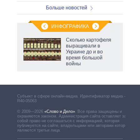
Больше новостей
ИНФОГРАФИКА
Сколько картофеля
выращивали в
Украине до и во
время большой
войны
Субъект в сфере онлайн-медиа. Идентификатор медиа –
R40-05063
© 2009—2026
«Слово и Дело»
.
Все права защищены и
охраняются законом. Администрация сайта оставляет за
собой право не соглашаться с информацией, которая
публикуется на сайте, владельцами или авторами которой
являются третьи лица.