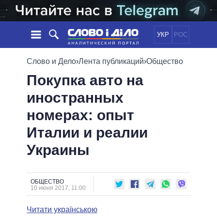
УКР
РОС
НОВОСТИ
Слово и Дело
›
Лента публикаций
›
Общество
Покупка авто на
ОБЕЩАНИЯ
ЛЕНТА
ПОЛИТИКА
иностранных
СОБЫТИЯ
ЭКОНОМИКА
ПОЛИТИКИ
номерах: опыт
СТАТЬИ
ОБЩЕСТВО
ИНФОГРАФИКА
МНЕНИЯ
МИР
ВСЕ ПОЛИТИКИ
Италии и реалии
ОБЗОРЫ
ПРЕЗИДЕНТ И ОФИС
Украины
ВИДЕО
ДАЙДЖЕСТЫ
ВЕРХОВНАЯ РАДА
ПОДДЕРЖАТЬ
КАБИНЕТ МИНИСТРОВ
ГЛАВЫ ОБЛАДМИНИСТРАЦИЙ
ОБЩЕСТВО
СРАВНЕНИЕ ПОЛИТИКОВ
10 июня 2017, 11:00
МЭРЫ
Читати українською
ВСЕ ПЕРСОНЫ