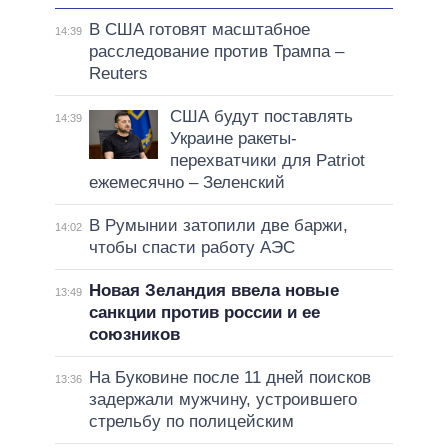
В США готовят масштабное
14:39
расследование против Трампа –
Reuters
США будут поставлять
14:39
Украине ракеты-
перехватчики для Patriot
ежемесячно – Зеленский
В Румынии затопили две баржи,
14:02
чтобы спасти работу АЭС
Новая Зеландия ввела новые
13:49
санкции против россии и ее
союзников
На Буковине после 11 дней поисков
13:36
задержали мужчину, устроившего
стрельбу по полицейским