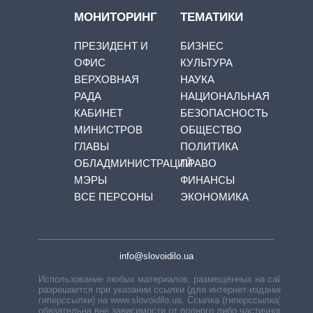
МОНИТОРИНГ
ТЕМАТИКИ
ПРЕЗИДЕНТ И
БИЗНЕС
ОФИС
КУЛЬТУРА
ВЕРХОВНАЯ
НАУКА
РАДА
НАЦИОНАЛЬНАЯ
КАБИНЕТ
БЕЗОПАСНОСТЬ
МИНИСТРОВ
ОБЩЕСТВО
ГЛАВЫ
ПОЛИТИКА
ОБЛАДМИНИСТРАЦИЙ
ПРАВО
МЭРЫ
ФИНАНСЫ
ВСЕ ПЕРСОНЫ
ЭКОНОМИКА
info@slovoidilo.ua
Использование любых материалов, размещённых на сайте,
разрешается при указании ссылки (для интернет-изданий —
гиперссылки) на www.slovoidilo.ua. Ссылка (гиперссылка)
обязательна вне зависимости от полного либо частичного