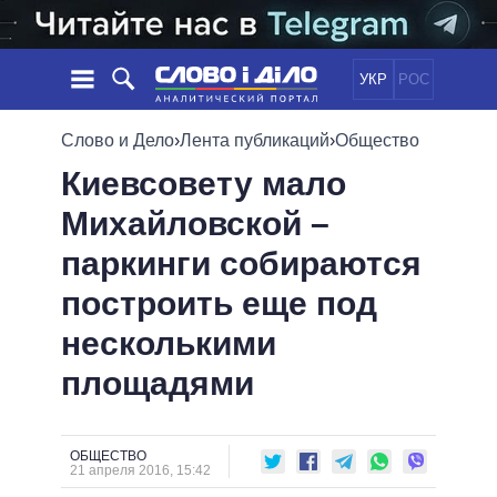
УКР
РОС
НОВОСТИ
Слово и Дело
›
Лента публикаций
›
Общество
Киевсовету мало
ОБЕЩАНИЯ
ЛЕНТА
ПОЛИТИКА
Михайловской –
СОБЫТИЯ
ЭКОНОМИКА
ПОЛИТИКИ
паркинги собираются
СТАТЬИ
ОБЩЕСТВО
ИНФОГРАФИКА
МНЕНИЯ
МИР
ВСЕ ПОЛИТИКИ
построить еще под
ОБЗОРЫ
ПРЕЗИДЕНТ И ОФИС
несколькими
ВИДЕО
ДАЙДЖЕСТЫ
ВЕРХОВНАЯ РАДА
площадями
ПОДДЕРЖАТЬ
КАБИНЕТ МИНИСТРОВ
ГЛАВЫ ОБЛАДМИНИСТРАЦИЙ
СРАВНЕНИЕ ПОЛИТИКОВ
МЭРЫ
ОБЩЕСТВО
21 апреля 2016, 15:42
ВСЕ ПЕРСОНЫ