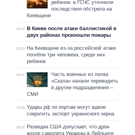
ребенок: в ГСЧС уточнили
последствия обстрела на
Киевщине
В Киеве после атаки баллистикой в
03:47
двух районах произошли пожары
На Киевщине из-за российской атаки
02:53
погибли три человека, среди них
ребенок
Часть военных из полка
02:41
«Скала» начали переводить
в другие подразделения –
СМИ
Удары рф по портам могут вдвое
01:59
сократить экспорт украинского зерна
Разведка США допускает, что дрон
00:57
возле самолета Украины в Лейпциге