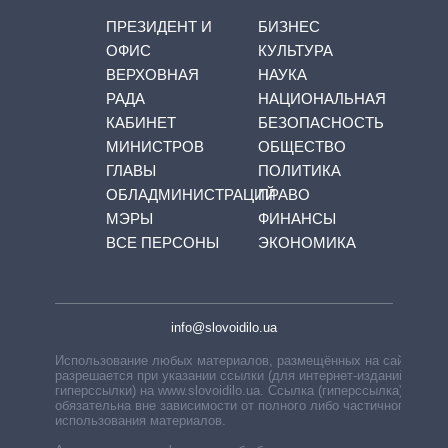
ПРЕЗИДЕНТ И
БИЗНЕС
ОФИС
КУЛЬТУРА
ВЕРХОВНАЯ
НАУКА
РАДА
НАЦИОНАЛЬНАЯ
КАБИНЕТ
БЕЗОПАСНОСТЬ
МИНИСТРОВ
ОБЩЕСТВО
ГЛАВЫ
ПОЛИТИКА
ОБЛАДМИНИСТРАЦИЙ
ПРАВО
МЭРЫ
ФИНАНСЫ
ВСЕ ПЕРСОНЫ
ЭКОНОМИКА
info@slovoidilo.ua
Использование любых материалов, размещённых на сайте,
разрешается при указании ссылки (для интернет-изданий —
гиперссылки) на www.slovoidilo.ua. Ссылка (гиперссылка)
обязательна вне зависимости от полного либо частичного
использования материалов.