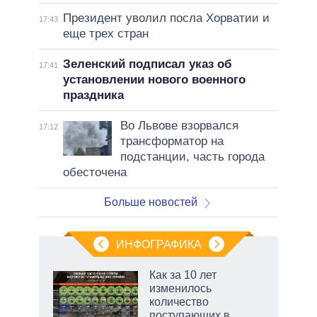
Президент уволил посла Хорватии и
17:43
еще трех стран
Зеленский подписал указ об
17:41
установлении нового военного
праздника
Во Львове взорвался
17:12
трансформатор на
подстанции, часть города
обесточена
Больше новостей
ИНФОГРАФИКА
Как за 10 лет
изменилось
не за
количество
асть
поступающих в