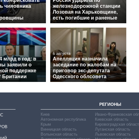
т конфисковать
Россия ударила по
ь чиновника
железнодорожной станции
Лозовая на Харьковщине,
тровщины
есть погибшие и раненые
6 августа
4 млрд в год: в
Апелляция назначила
ы заявили о
заседание по жалобам на
ной поддержке
приговор экс-депутата
т Британии
Одесского облсовета
РЕГИОНЫ
Киев
Ивано-Франковская об
ИС
Автономная республика
Киевская область
Крым
Кировоградская област
РОВ
Винницкая область
Луганская область
Волынская область
Львовская область
ЦИЙ