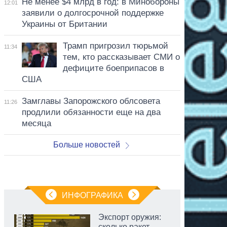
Не менее $4 млрд в год: в Минобороны
12:01
заявили о долгосрочной поддержке
Украины от Британии
Трамп пригрозил тюрьмой
11:34
тем, кто рассказывает СМИ о
дефиците боеприпасов в
США
Замглавы Запорожского облсовета
11:26
продлили обязанности еще на два
месяца
Больше новостей
ИНФОГРАФИКА
Экспорт оружия:
сколько ракет,