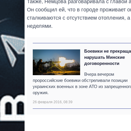
Также, Немцова разговаривала с главой 
Он сообщил ей, что в городе проживает о
сталкиваются с отсутствием отопления, а
неделями.
Боевики не прекращ
нарушать Минские
договоренности
Вчера вечером
пророссийские боевики обстреливали позиции
украинских военных в зоне АТО из запрещенног
оружия.
26 февраля 2016, 08:39