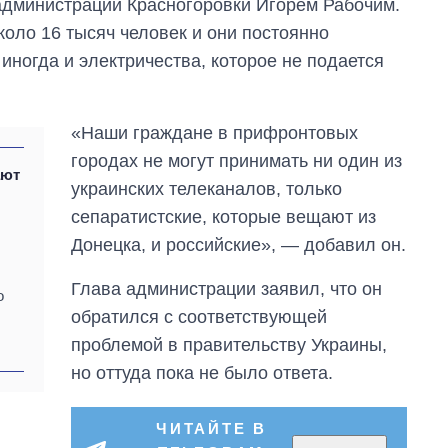
администрации Красногоровки Игорем Рабочим.
холодную воду в
коло 16 тысяч человек и они постоянно
городах Украины
на начало августа
 иногда и электричества, которое не подается
«Наши граждане в прифронтовых
городах не могут принимать ни один из
ают
украинских телеканалов, только
сепаратистские, которые вещают из
Донецка, и российские», — добавил он.
Глава администрации заявил, что он
о
обратился с соответствующей
проблемой в правительству Украины,
но оттуда пока не было ответа.
ЧИТАЙТЕ В