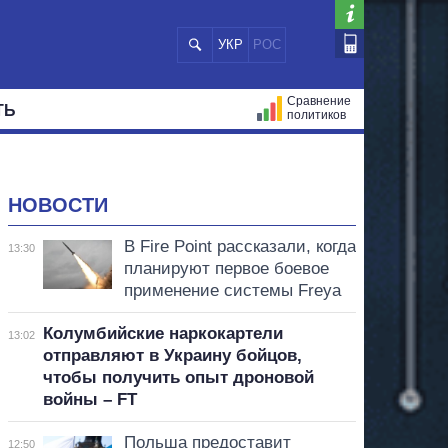
УКР
РОС
Сравнение
ТЬ
политиков
СТРАЦИЙ
МЭРЫ
ВСЕ ПЕРСОНЫ
НОВОСТИ
В Fire Point рассказали, когда
13:30
планируют первое боевое
применение системы Freya
Колумбийские наркокартели
13:02
отправляют в Украину бойцов,
чтобы получить опыт дроновой
войны – FT
Польша предоставит
12:50