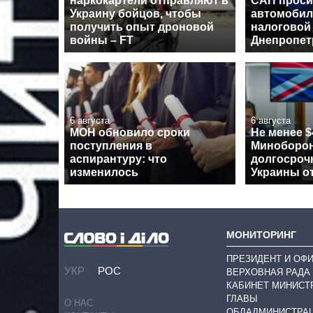
наркокартели отправляют в
САП проси
Украину бойцов, чтобы
автомобил
получить опыт дроновой
налоговой
войны – FT
Днепропе
6 августа
6 августа
МОН обновило сроки
Не менее $
поступления в
Миноборон
аспирантуру: что
долгосроч
изменилось
Украины о
МОНИТОРИНГ
ПРЕЗИДЕНТ И ОФ
УКР
РОС
ВЕРХОВНАЯ РАДА
КАБИНЕТ МИНИСТ
ГЛАВЫ
О НАС
ОБЛАДМИНИСТРА