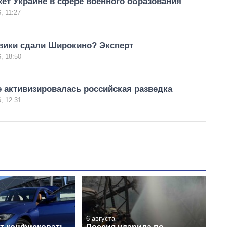
ет Украине в сфере военного образования
, 11:27
вики сдали Широкино? Эксперт
, 18:50
 активизировалась российская разведка
, 12:31
6 августа