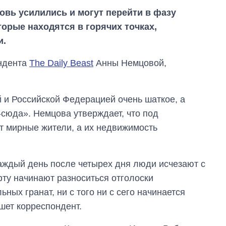
новь усилились и могут перейти в фазу
торые находятся в горячих точках,
и.
ондента
The Daily Beast
Анны Немцовой,
 и Российской Федерацией очень шаткое, а
-сюда». Немцова утверждает, что под
ут мирные жители, а их недвижимость
Каждый день после четырех дня люди исчезают с
фту начинают разноситься отголоски
ных гранат, ни с того ни с сего начинается
шет корреспондент.
Как выросли
тарифы на