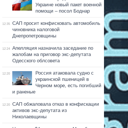
Украине новый пакет военной
помощи – посол Боднар
САП просит конфисковать автомобиль
12:35
чиновника налоговой
Днепропетровщины
Апелляция назначила заседание по
12:24
жалобам на приговор экс-депутата
Одесского облсовета
Россия атаковала судно с
12:20
украинской пшеницей в
Черном море, есть погибший
и раненые
САП обжаловала отказ в конфискации
12:20
активов экс-депутата из
Николаевщины