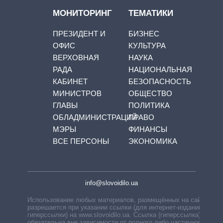
МОНИТОРИНГ
ТЕМАТИКИ
ПРЕЗИДЕНТ И
БИЗНЕС
ОФИС
КУЛЬТУРА
ВЕРХОВНАЯ
НАУКА
РАДА
НАЦИОНАЛЬНАЯ
КАБИНЕТ
БЕЗОПАСНОСТЬ
МИНИСТРОВ
ОБЩЕСТВО
ГЛАВЫ
ПОЛИТИКА
ОБЛАДМИНИСТРАЦИЙ
ПРАВО
МЭРЫ
ФИНАНСЫ
ВСЕ ПЕРСОНЫ
ЭКОНОМИКА
info@slovoidilo.ua
Использование любых материалов, размещённых на сайте,
разрешается при указании ссылки (для интернет-изданий —
гиперссылки) на www.slovoidilo.ua. Ссылка (гиперссылка)
обязательна вне зависимости от полного либо частичного