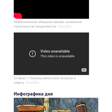
Невыполненное обещание Арьева: незаконное
строительство продолжается
SlovoiDilo
10 минут с Премьер-министром. Вопросы и
ответы
SlovoiDilo
Инфографика дня