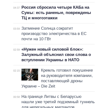
Россия сбросила четыре КАБа на
04:37
Сумы: есть раненые, повреждены
ТЦ и многоэтажки
Затмение Солнца сократит
03:59
производство электричества в ЕС
почти на 10 ГВт
«Нужен новый силовой блок»:
02:59
Залужный объяснил свои слова о
вступлении Украины в НАТО
Кремль готовил покушение
02:15
на руководителя компании,
поставляющей дроны
Украине – Die Zeit
На границе Литвы с Беларусью
00:58
нашли уже третий подземный туннель
для нелегальных мигрантов