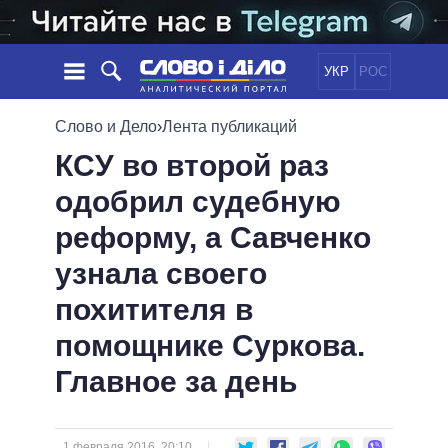
УКР
РОС
НОВОСТИ
Слово и Дело
›
Лента публикаций
КСУ во второй раз
ОБЕЩАНИЯ
ЛЕНТА
ПОЛИТИКА
одобрил судебную
СОБЫТИЯ
ЭКОНОМИКА
ПОЛИТИКИ
реформу, а Савченко
СТАТЬИ
ОБЩЕСТВО
ИНФОГРАФИКА
МНЕНИЯ
МИР
ВСЕ ПОЛИТИКИ
узнала своего
ОБЗОРЫ
ПРЕЗИДЕНТ И ОФИС
похитителя в
ВИДЕО
ДАЙДЖЕСТЫ
ВЕРХОВНАЯ РАДА
помощнике Суркова.
ПОДДЕРЖАТЬ
КАБИНЕТ МИНИСТРОВ
Главное за день
ГЛАВЫ ОБЛАДМИНИСТРАЦИЙ
СРАВНЕНИЕ ПОЛИТИКОВ
МЭРЫ
ВСЕ ПЕРСОНЫ
1 февраля 2016, 20:10