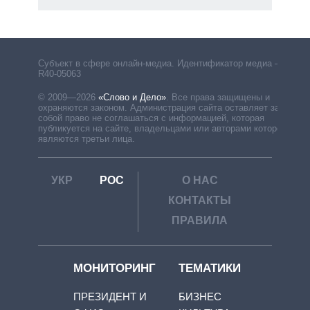
Субъект в сфере онлайн-медиа. Идентификатор медиа –
R40-05063
© 2009—2026
«Слово и Дело»
.
Все права защищены и
охраняются законом. Администрация сайта оставляет за
собой право не соглашаться с информацией, которая
публикуется на сайте, владельцами или авторами которой
являются третьи лица.
УКР
РОС
О НАС
КОНТАКТЫ
ПРАВИЛА
МОНИТОРИНГ
ТЕМАТИКИ
ПРЕЗИДЕНТ И
БИЗНЕС