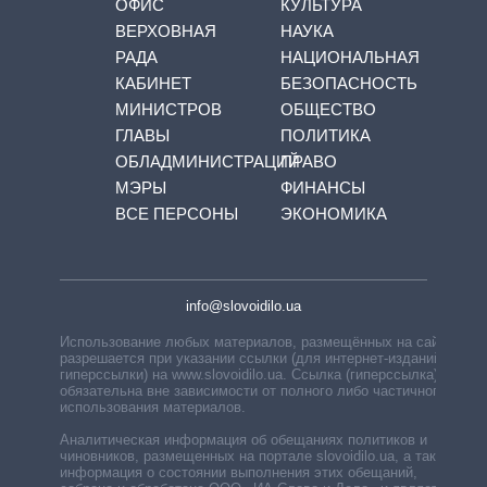
ОФИС
КУЛЬТУРА
ВЕРХОВНАЯ
НАУКА
РАДА
НАЦИОНАЛЬНАЯ
КАБИНЕТ
БЕЗОПАСНОСТЬ
МИНИСТРОВ
ОБЩЕСТВО
ГЛАВЫ
ПОЛИТИКА
ОБЛАДМИНИСТРАЦИЙ
ПРАВО
МЭРЫ
ФИНАНСЫ
ВСЕ ПЕРСОНЫ
ЭКОНОМИКА
info@slovoidilo.ua
Использование любых материалов, размещённых на сайте,
разрешается при указании ссылки (для интернет-изданий —
гиперссылки) на www.slovoidilo.ua. Ссылка (гиперссылка)
обязательна вне зависимости от полного либо частичного
использования материалов.
Аналитическая информация об обещаниях политиков и
чиновников, размещенных на портале slovoidilo.ua, а также
информация о состоянии выполнения этих обещаний,