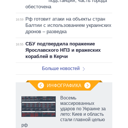
подстанции, часть города
обесточена
Рф готовит атаки на объекты стран
16:59
Балтии с использованием украинских
дронов – разведка
СБУ подтвердила поражение
16:55
Ярославского НПЗ и вражеских
кораблей в Керчи
Больше новостей
ИНФОГРАФИКА
Восемь
массированных
ударов по Украине за
ет
лето: Киев и область
стали главной целью
рф
маги