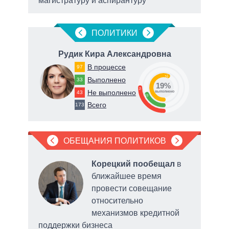
магистратуру и аспирантуру
ПОЛИТИКИ
вна
Рудик Кира Александровна
В процессе
97
56
Выполнено
33
19%
25
Не выполнено
43
о
выполнено
19
Всего
173
ОБЕЩАНИЯ ПОЛИТИКОВ
Корецкий пообещал
в
 по
ближайшее время
ртов
провести совещание
ерна
относительно
механизмов кредитной
поддержки бизнеса
выде