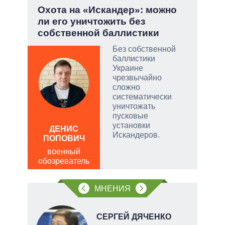
.
Охота на «Искандер»: можно
Пят
ли его уничтожить без
Укр
собственной баллистики
ы:
Без собственной
а
баллистики
е
Украине
а –
чрезвычайно
сложно
.
систематически
ла
уничтожать
пусковые
АЛ
, а
установки
Р
ДЕНИС
чаще
Искандеров.
ПОПОВИЧ
пол
яжном
обо
военный
обозреватель
МНЕНИЯ
СЕРГЕЙ ДЯЧЕНКО