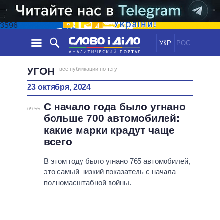
3596
УКР
РОС
НОВОСТИ
УГОН
все публикации по тегу
23 октября, 2024
ОБЕЩАНИЯ
ЛЕНТА
ПОЛИТИКА
С начало года было угнано
СОБЫТИЯ
ЭКОНОМИКА
09:55
ПОЛИТИКИ
больше 700 автомобилей:
СТАТЬИ
ОБЩЕСТВО
какие марки крадут чаще
ИНФОГРАФИКА
МНЕНИЯ
МИР
ВСЕ ПОЛИТИКИ
всего
ОБЗОРЫ
ПРЕЗИДЕНТ И ОФИС
ВИДЕО
В этом году было угнано 765 автомобилей,
ДАЙДЖЕСТЫ
ВЕРХОВНАЯ РАДА
это самый низкий показатель с начала
ПОДДЕРЖАТЬ
КАБИНЕТ МИНИСТРОВ
полномасштабной войны.
ГЛАВЫ ОБЛАДМИНИСТРАЦИЙ
СРАВНЕНИЕ ПОЛИТИКОВ
МЭРЫ