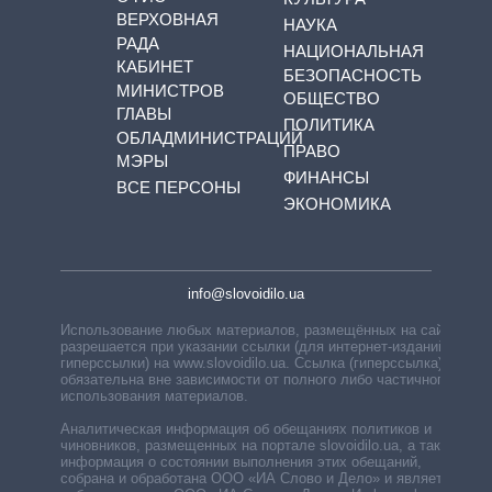
ВЕРХОВНАЯ
НАУКА
РАДА
НАЦИОНАЛЬНАЯ
КАБИНЕТ
БЕЗОПАСНОСТЬ
МИНИСТРОВ
ОБЩЕСТВО
ГЛАВЫ
ПОЛИТИКА
ОБЛАДМИНИСТРАЦИЙ
ПРАВО
МЭРЫ
ФИНАНСЫ
ВСЕ ПЕРСОНЫ
ЭКОНОМИКА
info@slovoidilo.ua
Использование любых материалов, размещённых на сайте,
разрешается при указании ссылки (для интернет-изданий —
гиперссылки) на www.slovoidilo.ua. Ссылка (гиперссылка)
обязательна вне зависимости от полного либо частичного
использования материалов.
Аналитическая информация об обещаниях политиков и
чиновников, размещенных на портале slovoidilo.ua, а также
информация о состоянии выполнения этих обещаний,
собрана и обработана ООО «ИА Слово и Дело» и является