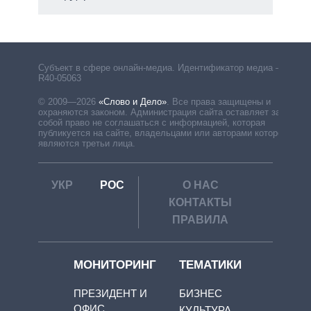
Субъект в сфере онлайн-медиа. Идентификатор медиа –
R40-05063
© 2009—2026
«Слово и Дело»
.
Все права защищены и
охраняются законом. Администрация сайта оставляет за
собой право не соглашаться с информацией, которая
публикуется на сайте, владельцами или авторами которой
являются третьи лица.
УКР
РОС
О НАС
КОНТАКТЫ
ПРАВИЛА
МОНИТОРИНГ
ТЕМАТИКИ
ПРЕЗИДЕНТ И
БИЗНЕС
ОФИС
КУЛЬТУРА