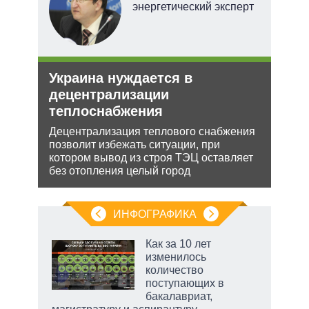
тель
энергетический эксперт
и
Украина нуждается в
Рез
О и
децентрализации
рф 
теплоснабжения
Несм
обяз
ии на
Децентрализация теплового снабжения
поли
 по
позволит избежать ситуации, при
важн
котором вывод из строя ТЭЦ оставляет
без отопления целый город
ИНФОГРАФИКА
 как
Как за 10 лет
чипы
изменилось
ды и
количество
т на
поступающих в
бакалавриат,